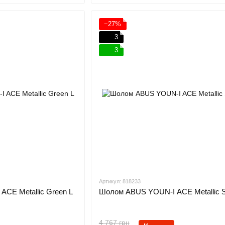
−27%
3
3
Артикул: 818233
CE Metallic Green L
Шолом ABUS YOUN-I ACE Metallic Si
4 767 грн