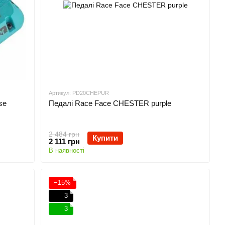
Артикул: PD20CHEPUR
se
Педалі Race Face CHESTER purple
2 484 грн
Купити
2 111 грн
В наявності
−15%
3
3