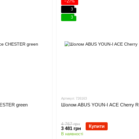
−27%
3
3
Артикул: 726163
HESTER green
Шолом ABUS YOUN-I ACE Cherry R
4 767 грн
Купити
3 481 грн
В наявності