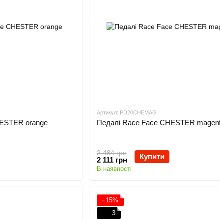
Артикул: PD20CHEMAG
HESTER orange
Педалі Race Face CHESTER magen
2 484 грн
Купити
2 111 грн
В наявності
−15%
3