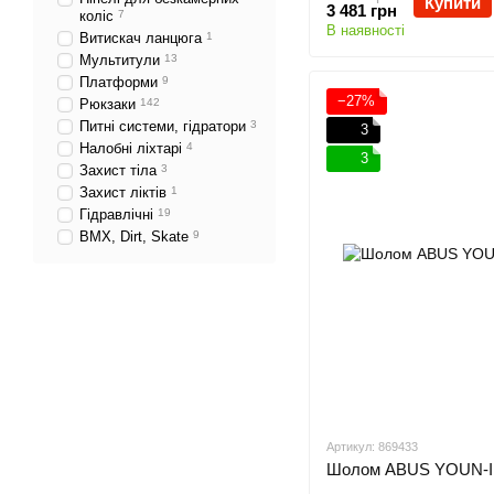
Купити
3 481 грн
коліс
7
В наявності
Витискач ланцюга
1
Мультитули
13
Платформи
9
−27%
Рюкзаки
142
Питні системи, гідратори
3
3
Налобні ліхтарі
4
3
Захист тіла
3
Захист ліктів
1
Гідравлічні
19
BMX, Dirt, Skate
9
Артикул: 869433
Шолом ABUS YOUN-I 