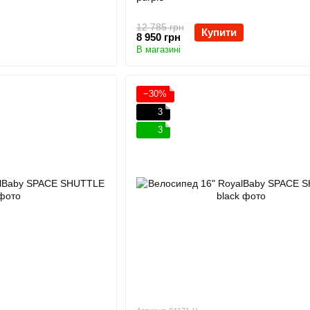
12 785 грн
Купити
8 950 грн
В магазині
−30%
3
3