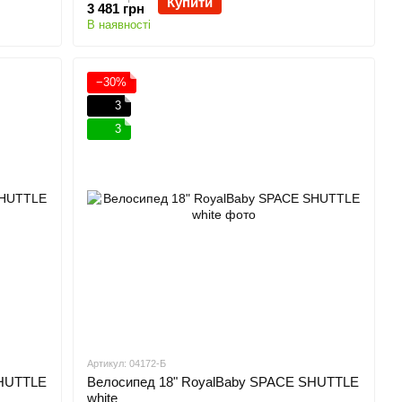
Купити
3 481 грн
В наявності
−30%
3
3
Артикул: 04172-Б
SHUTTLE
Велосипед 18" RoyalBaby SPACE SHUTTLE
white