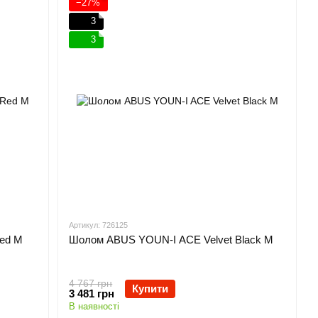
−27%
3
3
Артикул: 726125
ed M
Шолом ABUS YOUN-I ACE Velvet Black M
4 767 грн
Купити
3 481 грн
В наявності