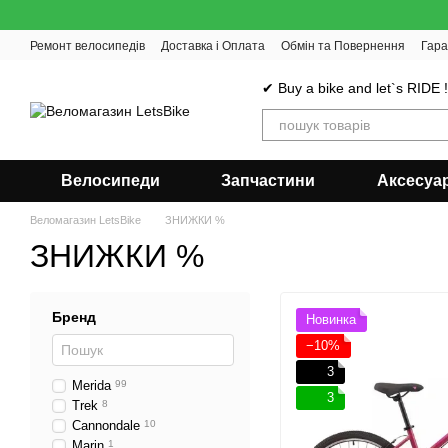
Перейти до основного контенту
Ремонт велосипедів
Доставка і Оплата
Обмін та Повернення
Гара
✔ Buy a bike and let`s RIDE 
Велосипеди
Запчастини
Аксесуа
Веломагазин LetsBike
ЗНИЖКИ %
ЗНИЖКИ %
Бренд
Новинка
−10%
3
Merida
99
3
Trek
8
Cannondale
10
Marin
1