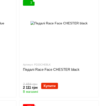
3
Артикул: PD20CHEBLK
Педалі Race Face CHESTER black
2 484 грн
Купити
2 111 грн
В магазині