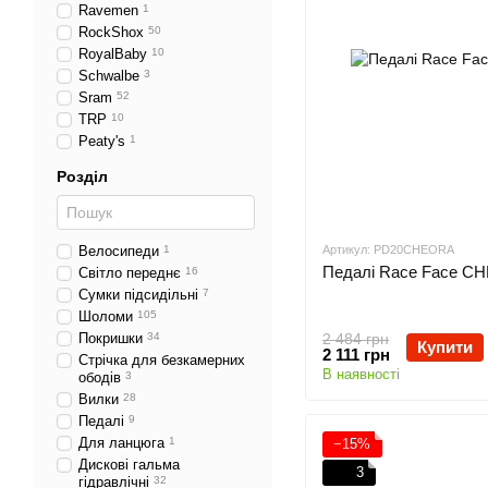
Ravemen
1
RockShox
50
RoyalBaby
10
Schwalbe
3
Sram
52
TRP
10
Peaty's
1
Розділ
Велосипеди
1
Артикул: PD20CHEORA
Педалі Race Face C
Світло переднє
16
Сумки підсидільні
7
Шоломи
105
Покришки
34
2 484 грн
Купити
2 111 грн
Стрічка для безкамерних
В наявності
ободів
3
Вилки
28
Педалі
9
Для ланцюга
1
−15%
Дискові гальма
3
гідравлічні
32