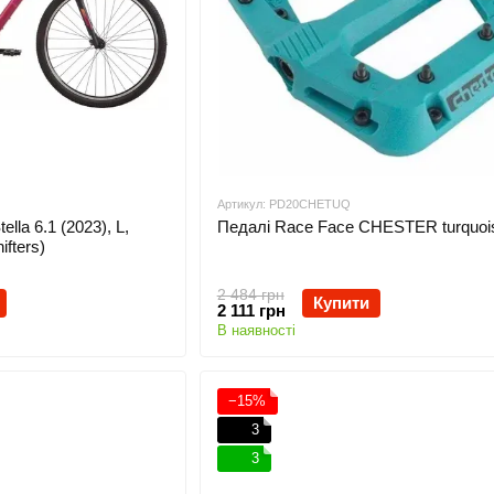
Артикул: PD20CHETUQ
lla 6.1 (2023), L,
Педалі Race Face CHESTER turquoi
ifters)
2 484 грн
Купити
2 111 грн
В наявності
−15%
3
3