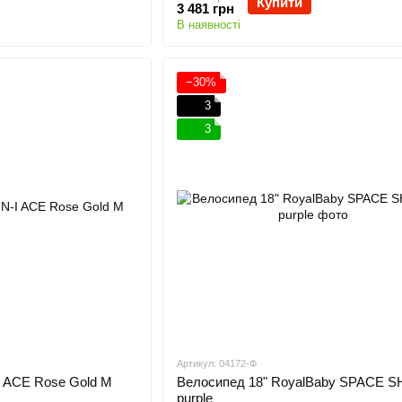
Купити
3 481 грн
В наявності
−30%
3
3
Артикул: 04172-Ф
ACE Rose Gold M
Велосипед 18" RoyalBaby SPACE 
purple