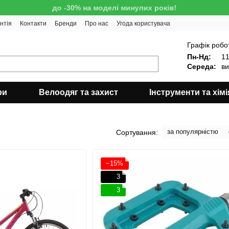
до -30% на моделі минулих років!
нтія
Контакти
Бренди
Про нас
Угода користувача
!
Графік робо
Пн-Нд:
11
Середа:
ви
ри
Велоодяг та захист
Інструменти та хімі
за популярністю
Сортування:
−15%
3
3