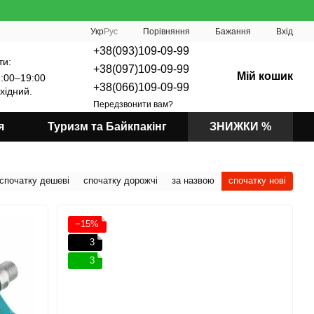
Порівняння
Укр
Рус
Бажання
Вхід
+38(093)109-09-99
ти:
+38(097)109-09-99
Мій кошик
:00–19:00
+38(066)109-09-99
хідний.
Передзвонити вам?
я
Туризм та Байкпакінг
ЗНИЖКИ %
спочатку дешеві
спочатку дорожчі
за назвою
спочатку нові
−15%
3
3