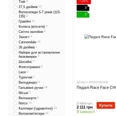
−15%
Trek
8
27,5 дюймів
13
3
Велосипеди 5-7 років (115-
3
135)
2
Гравійні
11
Колеса (вілсети)
2
Світло налобне
4
Захист
4
Cannondale
10
26 дюймів
1
Набори для встановлення
безкамерки
3
Шосейні
7
Фляготримачі
2
Leon
2
Турінгові
7
Велоджерсі
3
Артикул: PD20CHEGRN
Педалі Race Face C
Гальмівні ручки
19
Міські
2
Велошорти
1
Norco
13
2 484 грн
Купити
2 111 грн
Каліпери (гідравлічні)
13
В наявності
Велокомп'ютери
14