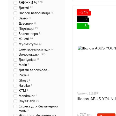
ЗНИЖКИ %
730
Дитячі
12
−27%
Насоси велосипедні
9
Замки
4
3
Дзвоники
3
3
Підліткові
22
Захист пера
2
Жіночі
16
Мультитули
13
Електровелосипеди
1
Велорюкзаки
142
Двопідвіси
16
Marin
1
Дитячі велокрісла
1
Pride
2
Ghost
1
Haibike
1
KTM
9
Артикул: 818257
Mondraker
1
Шолом ABUS YOUN-I A
RoyalBaby
10
Стрічка для безкамерних
коліс
3
4 767 грн
Ніпелі для безкамерних