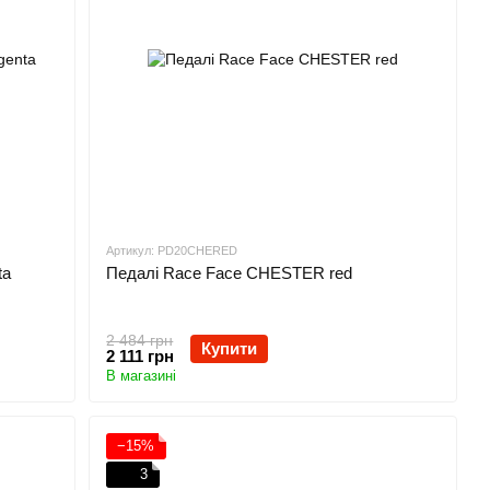
Артикул: PD20CHERED
ta
Педалі Race Face CHESTER red
2 484 грн
Купити
2 111 грн
В магазині
−15%
3