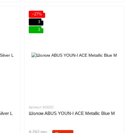
−27%
3
3
Артикул: 818202
lver L
Шолом ABUS YOUN-I ACE Metallic Blue M
4 767 грн