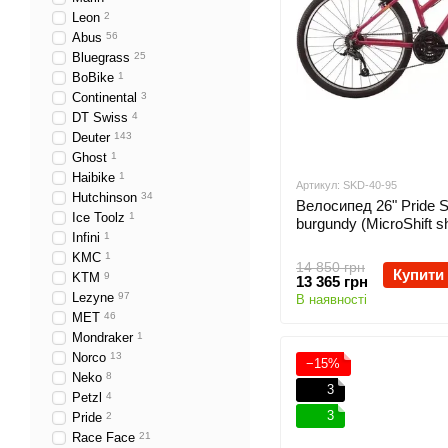
Leon
2
Abus
56
Bluegrass
25
BoBike
1
Continental
3
DT Swiss
4
Deuter
143
Ghost
1
Haibike
1
Артикул: SKD-40-95
Hutchinson
34
Велосипед 26" Pride Ste
Ice Toolz
1
burgundy (MicroShift sh
Infini
1
KMC
1
14 850 грн
Купити
KTM
9
13 365 грн
Lezyne
97
В наявності
MET
46
Mondraker
1
Norco
13
−15%
Neko
8
3
Petzl
4
3
Pride
2
Race Face
21