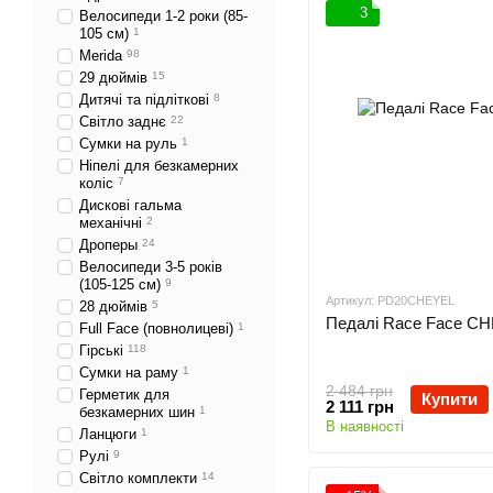
3
Велосипеди 1-2 роки (85-
105 см)
1
Merida
98
29 дюймів
15
Дитячі та підліткові
8
Світло заднє
22
Сумки на руль
1
Ніпелі для безкамерних
коліс
7
Дискові гальма
механічні
2
Дроперы
24
Велосипеди 3-5 років
(105-125 см)
9
Артикул: PD20CHEYEL
28 дюймів
5
Педалі Race Face CH
Full Face (повнолицеві)
1
Гірські
118
Сумки на раму
1
2 484 грн
Герметик для
Купити
2 111 грн
безкамерних шин
1
В наявності
Ланцюги
1
Рулі
9
Світло комплекти
14