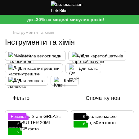
до -30% на моделі минулих років!
Інструменти та хімія
Інструменти та хімія
Мастила велосипедні
Для каретки\шатунів
Для касети\трещітки
Для коліс
Для ланцюга
Ключі
Фільтр
Спочатку нові
Новинка
6
6
6
6