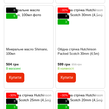
6
−30%
6
3
3
Мінеральне масло Shimano,
Обідна стрічка Hutchinson
100мл
Packed Scotch 30mm (4,5m)
504 грн
599 грн
856 грн
В магазині
В наявності
Купити
Купити
−30%
−30%
3
3
3
3