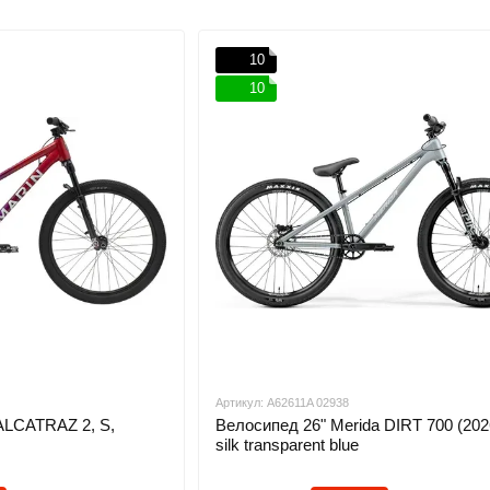
10
10
Артикул: A62611A 02938
ALCATRAZ 2, S,
Велосипед 26" Merida DIRT 700 (202
silk transparent blue