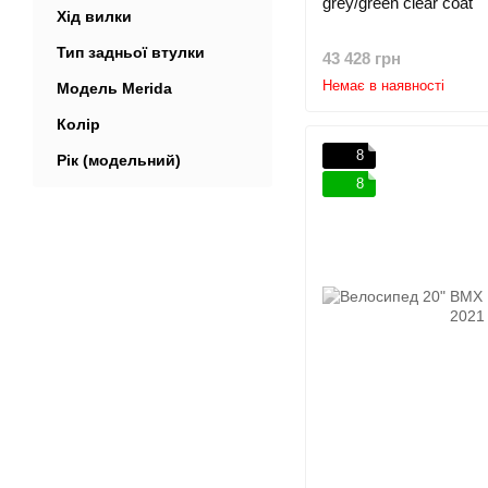
grey/green clear coat
Хід вилки
Тип задньої втулки
43 428 грн
Немає в наявності
Модель Merida
Колір
8
Рік (модельний)
8