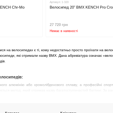
Артикул: 1-320
KENCH Chr-Mo
Велосипед 20" BMX KENCH Pro Cr
27 720 грн
Немає в наявності
ся на велосипедах є ті, кому недостатньо просто проїхати на велос
осипеди, які отримали назву BMX. Дана абревіатура означає «велоси
дів.
елосипедів:
цного алюмінію або хромолібденового сплаву, а професійні спорт
ується метод, який отримав назву багатоступінчастий баттинг. За ра
рівнює 20 дюйми. Число спиць може досягати 48 для більшої жо
с виконання складних трюкових елементів. Втулки на ВМХсах най