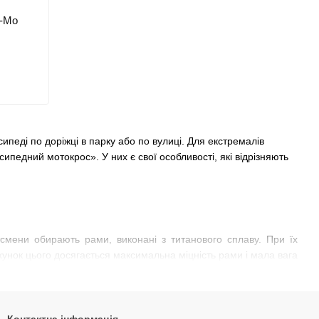
o-Mo
ипеді по доріжці в парку або по вулиці. Для екстремалів
педний мотокрос». У них є свої особливості, які відрізняють
смени обирають рами, виконані з титанового сплаву. При їх
хунок цього досягається максимальна міцність рами і мала вага
рсткості і стійкості до утворення вісімок через надмірні
частіше на промислових підшипниках, більш бюджетні моделі