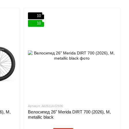
10
10
Артикул: A62611A 02936
6), M,
Велосипед 26" Merida DIRT 700 (2026), M,
metallic black