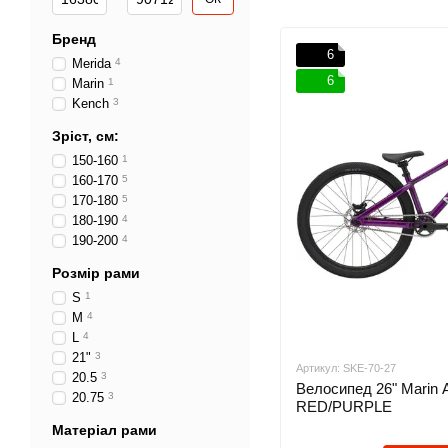
Бренд
6
Merida
4
6
Marin
1
Kench
3
Зріст, см:
150-160
1
160-170
5
170-180
5
180-190
4
190-200
4
Розмір рами
S
1
M
4
L
4
21"
3
Артикул: SKE-70-27
20.5
3
Велосипед 26" Marin 
20.75
3
RED/PURPLE
Матеріал рами