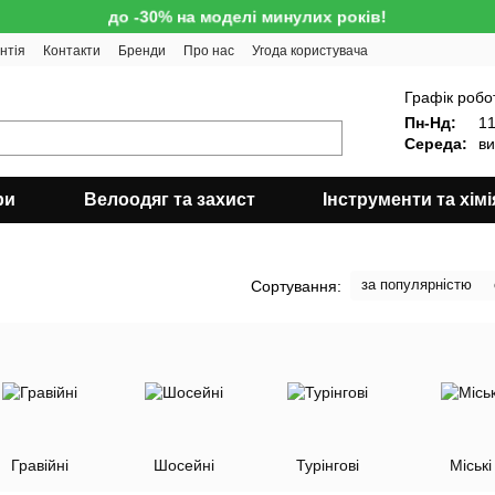
до -30% на моделі минулих років!
нтія
Контакти
Бренди
Про нас
Угода користувача
!
Графік робо
Пн-Нд:
11
Середа:
ви
ри
Велоодяг та захист
Інструменти та хімі
за популярністю
Сортування:
Гравійні
Шосейні
Турінгові
Міські