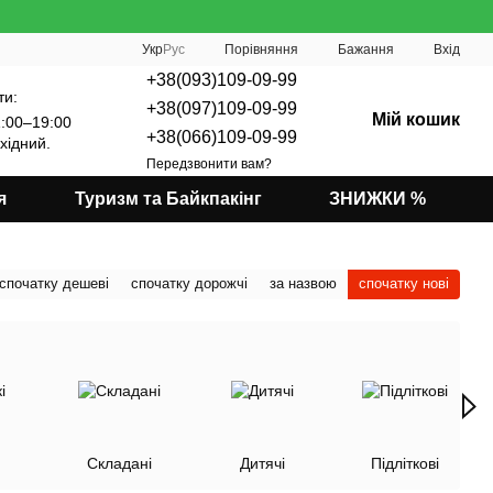
Порівняння
Укр
Рус
Бажання
Вхід
+38(093)109-09-99
ти:
+38(097)109-09-99
Мій кошик
:00–19:00
+38(066)109-09-99
хідний.
Передзвонити вам?
я
Туризм та Байкпакінг
ЗНИЖКИ %
спочатку дешеві
спочатку дорожчі
за назвою
спочатку нові
Складані
Дитячі
Підліткові