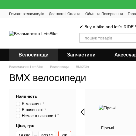
Перейти до основного контенту
Ремонт велосипедів
Доставка і Оплата
Обмін та Повернення
Гара
✔ Buy a bike and let`s RIDE 
Велосипеди
Запчастини
Аксесуа
Веломагазин LetsBike
Велосипеди
BMX/Dirt
BMX велосипеди
Наявність
В магазині
1
В наявності
2
Немає в наявності
7
Ціна, грн
Гірські
Від Ціна, грн
До Ціна, грн
ОК