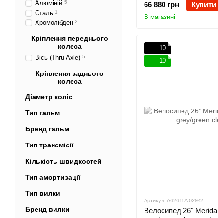
Алюміній
5
66 880 грн
Купити
Сталь
1
В магазині
Хромолібден
2
Кріплення переднього
колеса
10
Вісь (Thru Axle)
5
10
Кріплення заднього
колеса
Діаметр коліс
Тип гальм
Бренд гальм
Тип трансмісії
Кількість швидкостей
Тип амортизації
Тип вилки
Артикул: A62611A 02942
Бренд вилки
Велосипед 26" Merida 