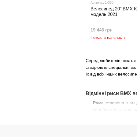
Артикул: 1-330
Велосипед 20" BMX 
модель 2021
19 446 грн
Немає в наявності
Серед любителів покатати
створюють спеціальні вел
їх від всіх інших велосипе
Відмінні риси BMX в
Рама
створена з мі
виробництві застосов
всієї конструкції.
Колеса
. Діаметр до
навантаження під ча