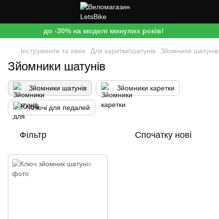
до -30% на моделі минулих років!
Інструменти та хімія
Для каретки\шатунів
Зйомники шатунів
Зйомники шатунів
Зйомники шатунів
Зйомники каретки
Ключі для педалей
Фільтр
Спочатку нові