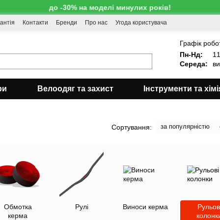
до -30% на моделі минулих років!
антія
Контакти
Бренди
Про нас
Угода користувача
!
Графік робо
Пн-Нд:
11
Середа:
ви
ри
Велоодяг та захист
Інструменти та хімі
за популярністю
Сортування:
Обмотка
Рулі
Виноси керма
Рульов
керма
колонк