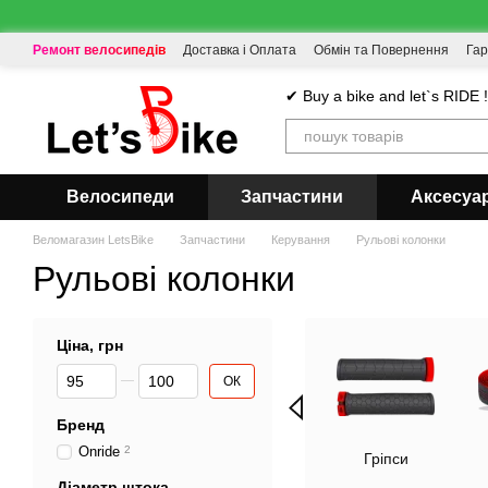
Перейти до основного контенту
Ремонт велосипедів
Доставка і Оплата
Обмін та Повернення
Гар
✔ Buy a bike and let`s RIDE 
Велосипеди
Запчастини
Аксесуа
Веломагазин LetsBike
Запчастини
Керування
Рульові колонки
Рульові колонки
Ціна, грн
Від Ціна, грн
До Ціна, грн
ОК
Бренд
Onride
2
Гріпси
Діаметр штока