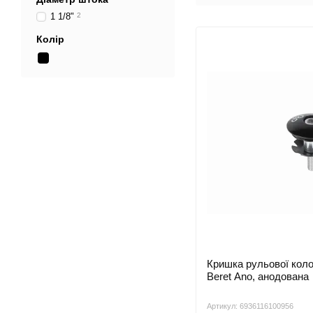
1 1/8"
2
Колір
Кришка рульової кол
Beret Ano, анодована
Артикул: 6936116100956