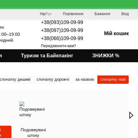
Порівняння
Укр
Рус
Бажання
Вхід
+38(093)109-09-99
ти:
+38(097)109-09-99
Мій кошик
:00–19:00
+38(066)109-09-99
хідний.
Передзвонити вам?
я
Туризм та Байкпакінг
ЗНИЖКИ %
спочатку дешеві
спочатку дорожчі
за назвою
спочатку нові
і
Подовжувачі
и
штоку