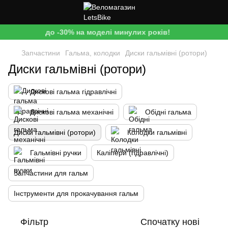
до -30% на моделі минулих років!
Запчастини
Гальма, колодки
Диски гальмівні (ротори)
Диски гальмівні (ротори)
Дискові гальма гідравлічні
Дискові гальма механічні
Обідні гальма
Диски гальмівні (ротори)
Колодки гальмівні
Гальмівні ручки
Каліпери (гідравлічні)
Запчастини для гальм
Інструменти для прокачування гальм
Фільтр
Спочатку нові