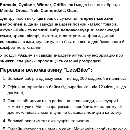
Formula
,
Cyclone
,
Winner
,
Griffin
так і моделі світових брендів:
Merida
,
Orbea
,
Trek
,
Cannondale
,
Giant
.
Для зручності покупців працює сучасний
інтернет-магазин
велосипедів
, де ви завжди знайдете повний каталог товарів,
актуальні ціни та великий вибір
велоаксесуарів
: велосипедні
сумки, крила, ліхтарі, мигалки, фляготримачі, фляги, дитячі
велокрісла, замки, мультитули та багато іншого для безпечного й
комфортного катання.
У розділі
«Акції»
ви завжди знайдете актуальну інформацію про
знижки
, спеціальні пропозиції та сезонні розпродажі.
Переваги веломагазину "LetsBike":
Великий вибір в одному місці - понад 200 моделей в наявності;
Офіційна гарантія на байки від виробників - від 12 місяців - до
довічної;
Одні з найнижчих цін в регіоні на велосипеди, аксесуари і
комплектуючі. Ми співпрацюємо з виробниками напряму. Це
дає можливість знизити ціни на більшість позицій з каталогу;
Великий асортимент аксесуарів і
запчастин
;
Онлайн-каталог з цінами на сайті. Можливість зробити покупку