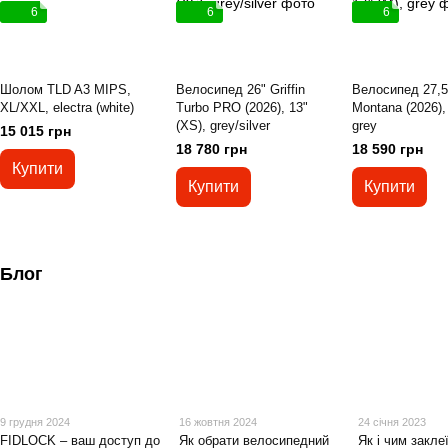
6
6
6
Шолом TLD A3 MIPS,
Велосипед 26" Griffin
Велосипед 27,5"
XL/XXL, electra (white)
Turbo PRO (2026), 13"
Montana (2026), 
(XS), grey/silver
grey
15 015 грн
18 780 грн
18 590 грн
Купити
Купити
Купити
Блог
9 грудня 2024
16 жовтня 2024
24 січня 2023
FIDLOCK – ваш доступ до
Як обрати велосипедний
Як і чим закле