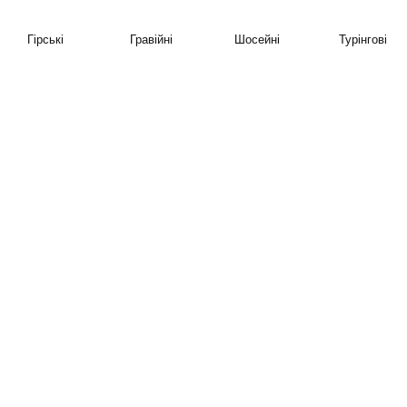
Гірські
Гравійні
Шосейні
Турінгові