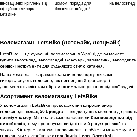
інноваційних кріплень від
шолом: поради для
на велосипеді
офіційного дилера
безпечних поїздок!
LetsBike
Веломагазин LetsBike (ЛетсБайк, ЛетцБайк)
LetsBike
— це сучасний веломагазин в Україні, де ви можете
купити велосипед, велосипедні аксесуари, запчастини, велоодяг та
сервісні інструменти для будь-якого стилю катання.
Наша команда — справжні фанати велоспорту, які самі
використовують велосипед як повноцінний транспорт і
допомагають клієнтам обрати оптимальне рішення під свої задачі.
Асортимент веломагазину LetsBike
У веломагазині
LetsBike
представлений широкий вибір
велосипедів
понад 50 брендів
— від доступних моделей до рішень
преміум-класу
. Ми постачаємо велосипеди
безпосередньо від
виробників
, тому пропонуємо вигідні ціни й регулярні акції та
знижки. В інтернет-магазині велосипедів LetsBike ви можете купити
велосипеди як українських виробників:
Leon
,
Dorozhnik
,