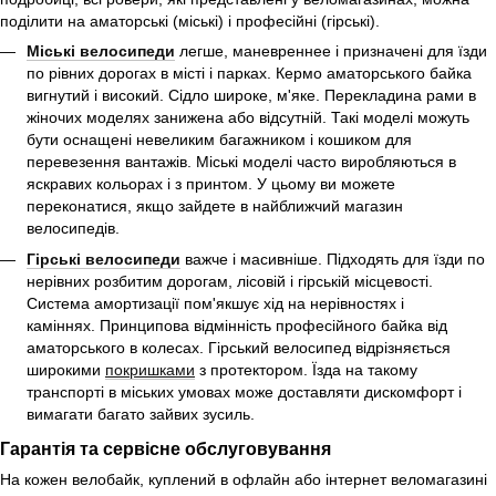
поділити на аматорські (міські) і професійні (гірські).
Міські велосипеди
легше, маневреннее і призначені для їзди
по рівних дорогах в місті і парках. Кермо аматорського байка
вигнутий і високий. Сідло широке, м'яке. Перекладина рами в
жіночих моделях занижена або відсутній. Такі моделі можуть
бути оснащені невеликим багажником і кошиком для
перевезення вантажів. Міські моделі часто виробляються в
яскравих кольорах і з принтом. У цьому ви можете
переконатися, якщо зайдете в найближчий магазин
велосипедів.
Гірські велосипеди
важче і масивніше. Підходять для їзди по
нерівних розбитим дорогам, лісовій і гірській місцевості.
Система амортизації пом'якшує хід на нерівностях і
каміннях. Принципова відмінність професійного байка від
аматорського в колесах. Гірський велосипед відрізняється
широкими
покришками
з протектором. Їзда на такому
транспорті в міських умовах може доставляти дискомфорт і
вимагати багато зайвих зусиль.
Гарантія та сервісне обслуговування
На кожен велобайк, куплений в офлайн або інтернет веломагазині