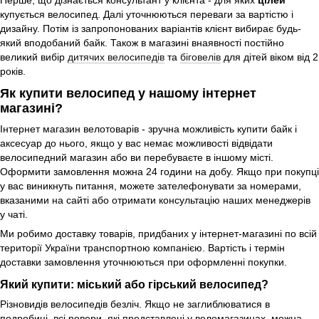
купується велосипед. Далі уточнюються переваги за вартістю і
дизайну. Потім із запропонованих варіантів клієнт вибирає будь-
який вподобаний байк. Також в магазині внаявності постійно
великий вибір
дитячих велосипедів
та
біговелів
для дітей віком від 2
років.
Як купити велосипед у нашому інтернет
магазині?
Інтернет магазин велотоварів - зручна можливість купити байк і
аксесуар до нього, якщо у вас немає можливості відвідати
велосипедний магазин або ви перебуваєте в іншому місті.
Оформити замовлення можна 24 години на добу. Якщо при покупці
у вас виникнуть питання, можете зателефонувати за номерами,
вказаними на сайті або отримати консультацію наших менеджерів
у чаті.
Ми робимо доставку товарів, придбаних у інтернет-магазині по всій
території України транспортною компанією. Вартість і термін
доставки замовлення уточнюються при оформленні покупки.
Який купити: міський або гірський велосипед?
Різновидів велосипедів безліч. Якщо не заглиблюватися в
подробиці, всі ровери, які представлені у веломагазинах, можна