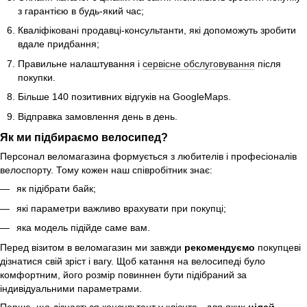
з гарантією в будь-який час;
Кваліфіковані продавці-консультанти, які допоможуть зробити
вдале придбання;
Правильне налаштування і
сервісне обслуговування
після
покупки.
Більше 140 позитивних відгуків на GoogleMaps.
Відправка замовлення день в день.
Як ми підбираємо велосипед?
Персонал веломагазина формується з любителів і професіоналів
велоспорту. Тому кожен наш співробітник знає:
як підібрати байк;
які параметри важливо врахувати при покупці;
яка модель підійде саме вам.
Перед візитом в веломагазин ми завжди
рекомендуємо
покупцеві
дізнатися свій зріст і вагу. Щоб катання на велосипеді було
комфортним, його розмір повиннен бути підібраний за
індивідуальними параметрами.
Перше, що дізнається консультант у клієнта - для яких
цілей