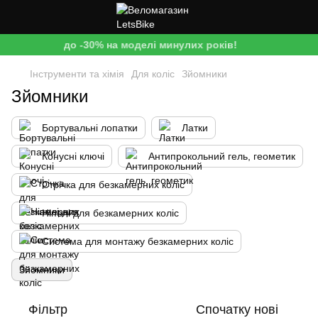
до -30% на моделі минулих років!
Інструменти та хімія
Для коліс
Зйомники
Зйомники
Бортувальні лопатки
Латки
Конусні ключі
Антипрокольний гель, геометик
Стрічка для безкамерних коліс
Ніпелі для безкамерних коліс
Система для монтажу безкамерних коліс
Зйомники
Фільтр
Спочатку нові