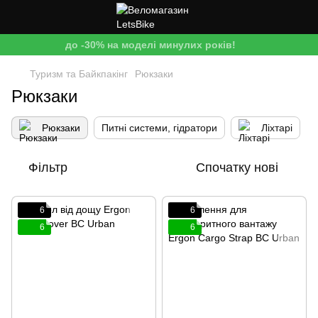
до -30% на моделі минулих років!
Туризм та Байкпакінг
Рюкзаки
Рюкзаки
Рюкзаки
Питні системи, гідратори
Ліхтарі
Фільтр
Спочатку нові
6
6
6
6