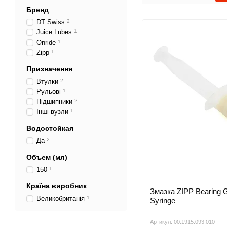
Бренд
DT Swiss
2
Juice Lubes
1
Onride
1
Zipp
1
Призначення
Втулки
2
Рульові
1
Підшипники
2
Інші вузли
1
Водостойкая
Да
2
Объем (мл)
150
1
Країна виробник
Змазка ZIPP Bearing 
Великобританія
1
Syringe
Артикул: 00.1915.093.010