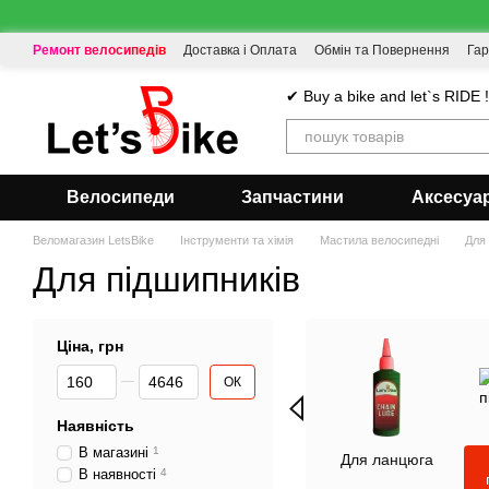
Перейти до основного контенту
Ремонт велосипедів
Доставка і Оплата
Обмін та Повернення
Гар
✔ Buy a bike and let`s RIDE 
Велосипеди
Запчастини
Аксесуа
Веломагазин LetsBike
Інструменти та хімія
Мастила велосипедні
Для 
Для підшипників
Ціна, грн
Від Ціна, грн
До Ціна, грн
ОК
Наявність
В магазині
1
Для ланцюга
В наявності
4