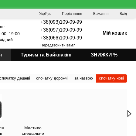
Порівняння
Укр
Рус
Бажання
Вхід
+38(093)109-09-99
ти:
+38(097)109-09-99
Мій кошик
:00–19:00
+38(066)109-09-99
хідний.
Передзвонити вам?
я
Туризм та Байкпакінг
ЗНИЖКИ %
спочатку дешеві
спочатку дорожчі
за назвою
спочатку нові
ля
Мастило
в
спеціальне