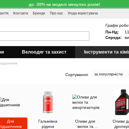
до -30% на моделі минулих років!
антія
Контакти
Бренди
Про нас
Угода користувача
!
Графік робо
Пн-Нд:
11
Середа:
ви
ри
Велоодяг та захист
Інструменти та хімі
підшипників
за популярністю
Сортування:
Для
Гальмівна
Оливи для
Оливи д
підшипників
рідина
вилок та
дропері