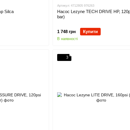
Артикул: 4712805 976263
p Silca
Насос Lezyne TECH DRIVE HP, 120ps
bar)
1 748 грн
Купити
В наявності
3