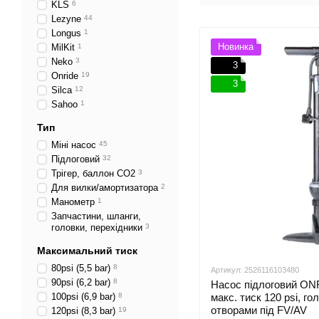
KLS
6
Lezyne
44
Longus
1
Новинка
MilKit
1
Neko
3
3
Onride
19
3
Silca
12
Sahoo
1
Тип
Міні насос
45
Підлоговий
32
Трігер, баллон СO2
3
Для вилки/амортизатора
2
Манометр
1
Запчастини, шланги,
головки, перехідники
3
Максимальний тиск
80psi (5,5 bar)
8
Артикул: 2526116103480
90psi (6,2 bar)
8
Насос підлоговий ONR
100psi (6,9 bar)
8
макс. тиск 120 psi, го
отворами під FV/AV
120psi (8,3 bar)
19