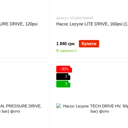
Артикул: 4712805 984848
URE DRIVE, 120psi
Насос Lezyne LITE DRIVE, 160psi (11
1 840 грн
Купити
В наявності
−30%
3
3