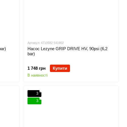
Артикул: 4710582 541902
ar)
Насос Lezyne GRIP DRIVE HV, 90psi (6,2
bar)
1 748 грн
Купити
В наявності
3
3