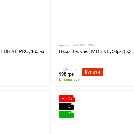
Артикул: 4712805 989430
T DRIVE PRO, 160psi
Насос Lezyne HV DRIVE, 90psi (6,2 b
1 426 грн
Купити
998 грн
В наявності
−30%
3
3