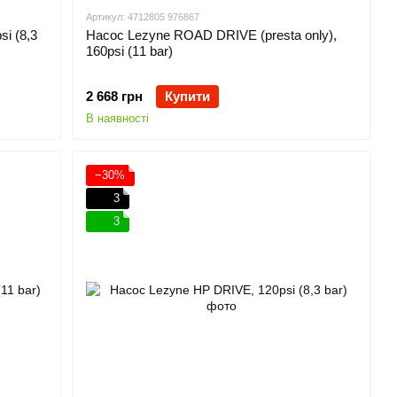
Артикул: 4712805 976867
i (8,3
Насос Lezyne ROAD DRIVE (presta only),
160psi (11 bar)
2 668 грн
Купити
В наявності
−30%
3
3