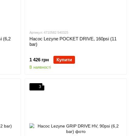
Артикул: 4710582 540325
 (6,2
Насос Lezyne POCKET DRIVE, 160psi (11
bar)
1 426 грн
Купити
В наявності
3