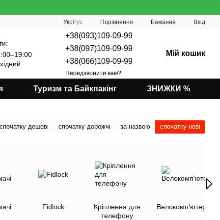
Порівняння
Укр
Рус
Бажання
Вхід
+38(093)109-09-99
ти:
+38(097)109-09-99
Мій кошик
:00–19:00
+38(066)109-09-99
хідний.
Передзвонити вам?
я
Туризм та Байкпакінг
ЗНИЖКИ %
спочатку дешеві
спочатку дорожчі
за назвою
спочатку нові
мачі
Fidlock
Кріплення для
Велокомп'ютери
телефону