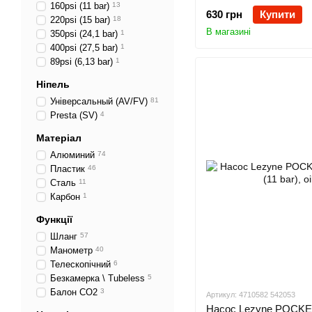
160psi (11 bar)
13
630 грн
Купити
220psi (15 bar)
18
В магазині
350psi (24,1 bar)
1
400psi (27,5 bar)
1
89psi (6,13 bar)
1
Ніпель
Універсальный (AV/FV)
81
Presta (SV)
4
Матеріал
Алюминий
74
Пластик
46
Сталь
11
Карбон
1
Функції
Шланг
57
Манометр
40
Телескопічний
6
Безкамерка \ Tubeless
5
Балон СO2
3
Артикул: 4710582 542053
Насос Lezyne POCKE