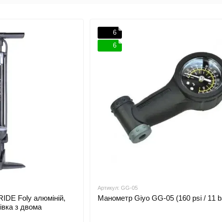
6
6
Артикул: GG-05
IDE Foly алюміній,
Манометр Giyo GG-05 (160 psi / 11 b
лівка з двома