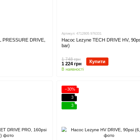
Артикул: 4712805 976331
AL PRESSURE DRIVE,
Насос Lezyne TECH DRIVE HV, 90psi
bar)
1 748 грн
Купити
1 224 грн
В наявності
−30%
3
3