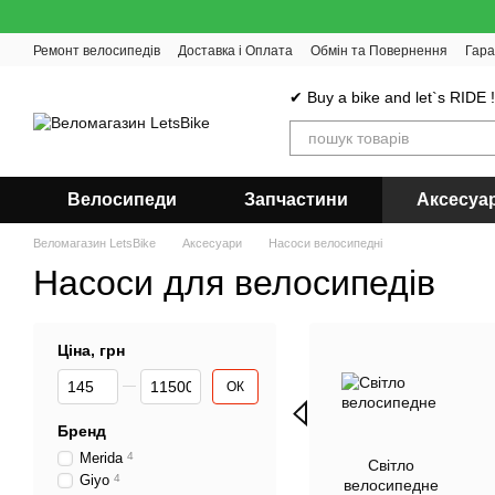
Перейти до основного контенту
Ремонт велосипедів
Доставка і Оплата
Обмін та Повернення
Гара
✔ Buy a bike and let`s RIDE 
Велосипеди
Запчастини
Аксесуа
Веломагазин LetsBike
Аксесуари
Насоси велосипедні
Насоси для велосипедів
Ціна, грн
Від Ціна, грн
До Ціна, грн
ОК
Бренд
Merida
4
Світло
Giyo
4
велосипедне