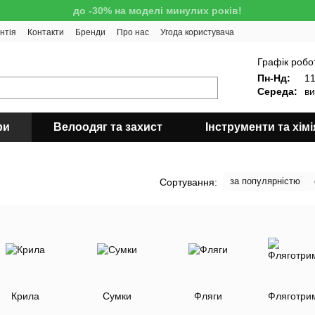
до -30% на моделі минулих років!
нтія
Контакти
Бренди
Про нас
Угода користувача
!
Графік робо
Пн-Нд:
11
Середа:
ви
ри
Велоодяг та захист
Інструменти та хімі
за популярністю
Сортування:
Крила
Сумки
Фляги
Фляготри