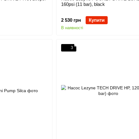
160psi (11 bar), black
2 530 грн
Купити
В наявності
3