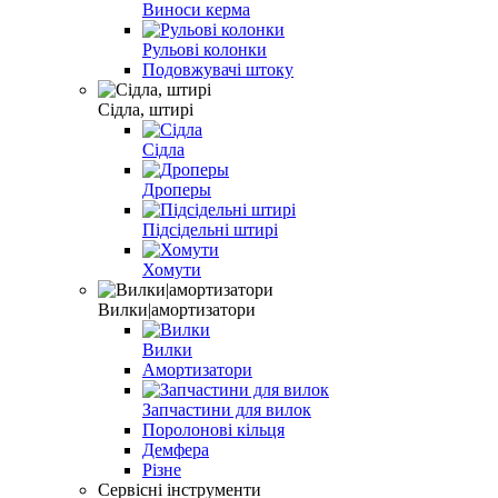
Виноси керма
Рульові колонки
Подовжувачі штоку
Сідла, штирі
Сідла
Дроперы
Підсідельні штирі
Хомути
Вилки|амортизатори
Вилки
Амортизатори
Запчастини для вилок
Поролонові кільця
Демфера
Різне
Сервісні інструменти