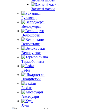
Захисні шорти
Захисні маски
Рукавиці
Велоджерсі
Велошорти
Велоштани
Велокуртки
Термобілизна
Бафи
Шкарпетки
Бахіли
Аксесуари
Худі