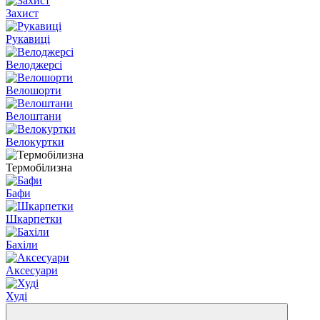
Захист
Рукавиці
Велоджерсі
Велошорти
Велоштани
Велокуртки
Термобілизна
Бафи
Шкарпетки
Бахіли
Аксесуари
Худі