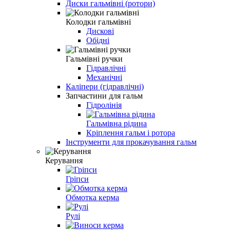
Диски гальмівні (ротори)
Колодки гальмівні
Дискові
Обідні
Гальмівні ручки
Гідравлічні
Механічні
Каліпери (гідравлічні)
Запчастини для гальм
Гідролінія
Гальмівна рідина
Кріплення гальм і ротора
Інструменти для прокачування гальм
Керування
Гріпси
Обмотка керма
Рулі