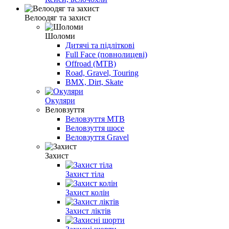
Велоодяг та захист
Шоломи
Дитячі та підліткові
Full Face (повнолицеві)
Offroad (MTB)
Road, Gravel, Touring
BMX, Dirt, Skate
Окуляри
Веловзуття
Веловзуття MTB
Веловзуття шосе
Веловзуття Gravel
Захист
Захист тіла
Захист колін
Захист ліктів