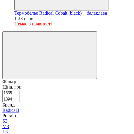
Термобелье Radical Cobalt (black) + балаклава
1 335 грн
Немає в наявності
Фільтр
Ціна, грн
Бренд
Radical
3
Розмір
S
3
M
3
L
3