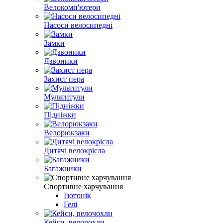
Велокомп'ютери
Насоси велосипедні
Замки
Дзвоники
Захист пера
Мультитули
Підніжки
Велорюкзаки
Дитячі велокрісла
Багажники
Спортивне харчування
Ізотонік
Гелі
Кейси, велочохли