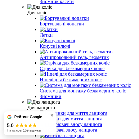
Зйомник касети
Для коліс
Бортувальні лопатки
Латки
Конусні ключі
Антипрокольний гель, геометик
Стрічка для безкамерних коліс
Ніпелі для безкамерних коліс
Система для монтажу безкамерних коліс
Зйомники
Для ланцюга
✖
Рейтинг Google
Машинки для миття ланцюга
5.0
★★★★★
Вимірювачі зносу ланцюга
На основі 159 відгуків