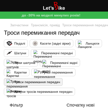
до -30% на моделі минулих років!
Запчастини
Трансмісія, привід
Троси перемикання передач
Троси перемикання передач
Педалі
Касети (задні зірки)
Ланцюги
Шатуни
Перемикачі передні
Зірки шатунів
Перемикачі задні
Каретки
Ручки перемикання
Троси перемикання передач
Кожухи тросів перемикання передач
Фільтр
Спочатку нові