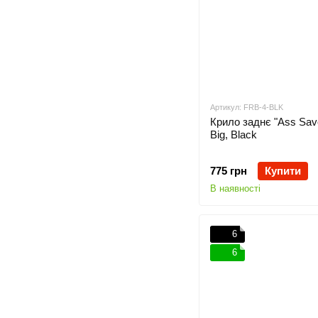
Артикул: FRB-4-BLK
Крило заднє "Ass Sav
Big, Black
775 грн
Купити
В наявності
6
6