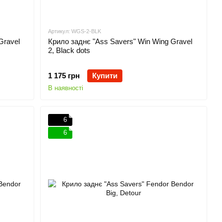
Артикул: WGS-2-BLK
Gravel
Крило заднє "Ass Savers" Win Wing Gravel
2, Black dots
1 175 грн
Купити
В наявності
6
6