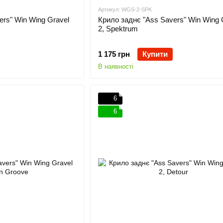
Артикул: WGS-2-SPK
ers" Win Wing Gravel
Крило заднє "Ass Savers" Win Wing 
2, Spektrum
1 175 грн
Купити
В наявності
6
6