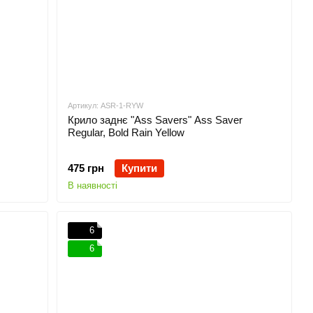
Артикул: ASR-1-RYW
Крило заднє "Ass Savers" Ass Saver
Regular, Bold Rain Yellow
475 грн
Купити
В наявності
6
6