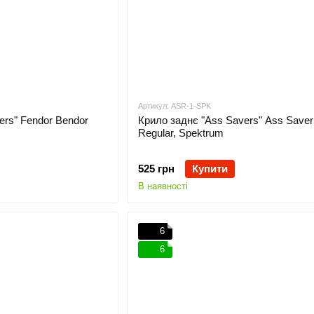
Артикул: ASR-1-SPK
ers" Fendor Bendor
Крило заднє "Ass Savers" Ass Saver
Regular, Spektrum
525 грн
Купити
В наявності
6
6