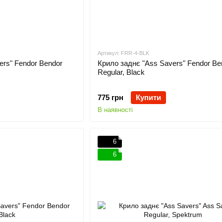
Артикул: FRR-4-BLK
ers" Fendor Bendor
Крило заднє "Ass Savers" Fendor Be
Regular, Black
775 грн
Купити
В наявності
6
6