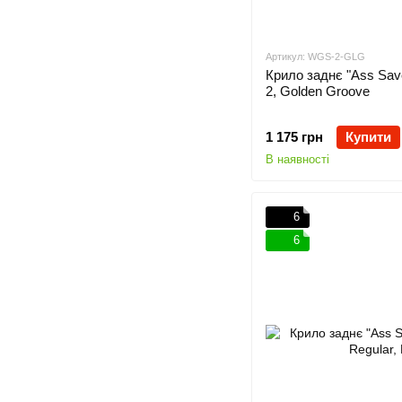
Артикул: WGS-2-GLG
Крило заднє "Ass Sav
2, Golden Groove
1 175 грн
Купити
В наявності
6
6