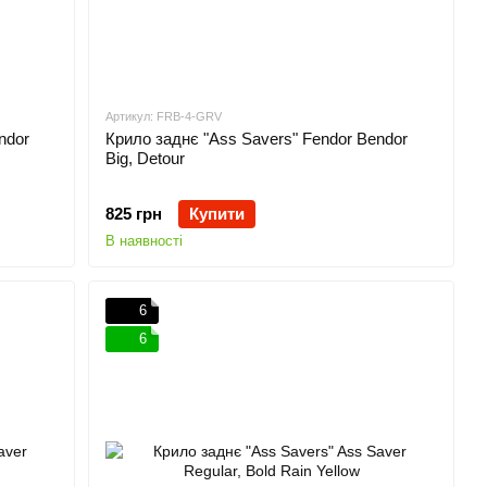
Артикул: FRB-4-GRV
ndor
Крило заднє "Ass Savers" Fendor Bendor
Big, Detour
825 грн
Купити
В наявності
6
6