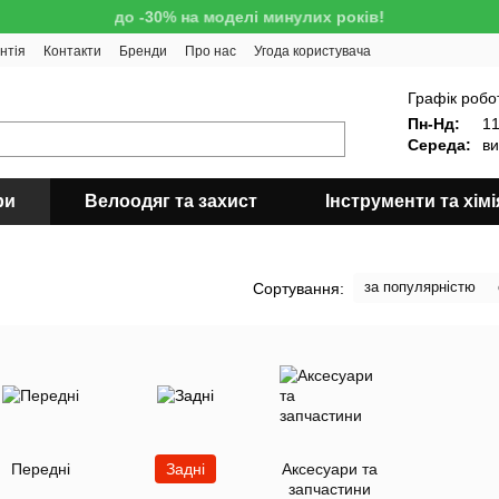
до -30% на моделі минулих років!
нтія
Контакти
Бренди
Про нас
Угода користувача
!
Графік робо
Пн-Нд:
11
Середа:
ви
ри
Велоодяг та захист
Інструменти та хімі
за популярністю
Сортування:
Передні
Задні
Аксесуари та
запчастини