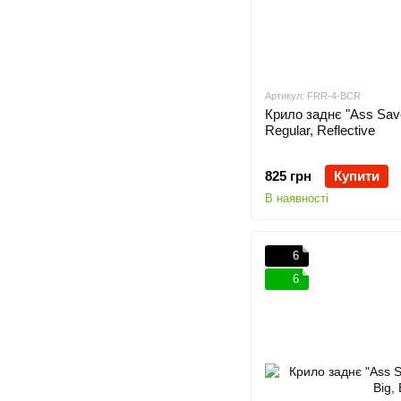
Артикул: FRR-4-BCR
Крило заднє "Ass Sav
Regular, Reflective
825 грн
Купити
В наявності
6
6