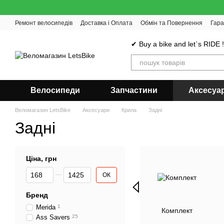
Перейти до основного контенту
Ремонт велосипедів
Доставка і Оплата
Обмін та Повернення
Гара
✔ Buy a bike and let`s RIDE 
Велосипеди
Запчастини
Аксесуа
Веломагазин LetsBike
Аксесуари
Крила
Задні
Задні
Ціна, грн
Від Ціна, грн
До Ціна, грн
ОК
Бренд
Merida
1
Комплект
Ass Savers
25