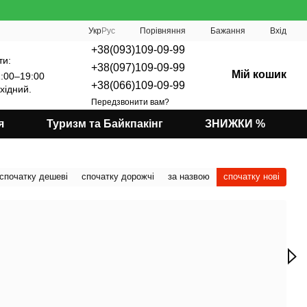
Порівняння
Укр
Рус
Бажання
Вхід
+38(093)109-09-99
ти:
+38(097)109-09-99
Мій кошик
:00–19:00
+38(066)109-09-99
хідний.
Передзвонити вам?
я
Туризм та Байкпакінг
ЗНИЖКИ %
спочатку дешеві
спочатку дорожчі
за назвою
спочатку нові