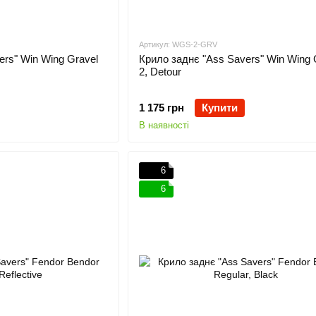
Артикул: WGS-2-GRV
ers" Win Wing Gravel
Крило заднє "Ass Savers" Win Wing 
2, Detour
1 175 грн
Купити
В наявності
6
6