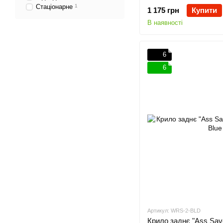
Стаціонарне
1
1 175 грн
Купити
В наявності
6
6
Артикул: WRS-2-BLD
Крило заднє "Ass Sav