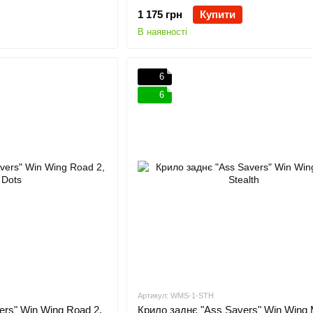
1 175 грн
Купити
В наявності
6
6
Артикул: WMS-1-STH
ers" Win Wing Road 2,
Крило заднє "Ass Savers" Win Wing