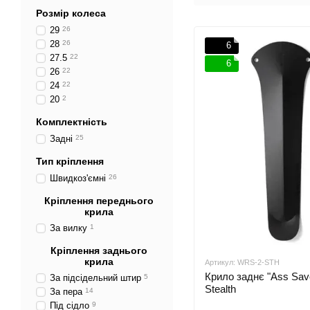
Розмір колеса
29
26
28
26
6
27.5
22
6
26
22
24
22
20
2
Комплектність
Задні
25
Тип кріплення
Швидкоз'ємні
26
Кріплення переднього
крила
За вилку
1
Кріплення заднього
крила
Артикул: WRS-2-STH
Крило заднє "Ass Sav
За підсідельний штир
5
Stealth
За пера
14
Під сідло
9