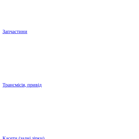
Запчастини
Трансмісія, привід
Касети (задні зірки)