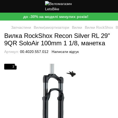
до -30% на моделі минулих років!
Запчастини
Вилки|амортизатори
Вилки
Вилки RockShox
В
Вилка RockShox Recon Silver RL 29"
9QR SoloAir 100mm 1 1/8, манетка
Артикул:
00.4020.557.012
Написати відгук
3