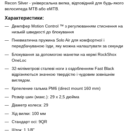
Recon Silver - універсальна вилка
,
відповідний для будь-якого
велосипеда MTB або eMTB.
Характеристики:
Демпфер Motion Control ™ з регулюванням стиснення на
низькій швидкості до блокування
Пневматична пружина Solo Air для комфортної і
передбачуваною їзди
,
яку можна налаштувати за секунди
Блокування за допомогою манетки на кермі RockShox
OneLoc
32-міліметрові сталеві ноги з оздобленням Fast Black
відрізняються значною твердістю і чудовим зовнішнім
виглядом.
Крпеление гальма PM6 (direct mount 160 mm)
Розмір шин (макс.): 29 x 2,5 дюйма
Діаметр колеса: 29
Хід вилки: 100 мм
Стандарт осі: 9QR
Шток: 1 1/8"