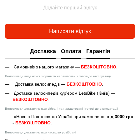
Додайте перший відгук
Написати відгук
Доставка
Оплата
Гарантія
Самовивіз з нашого магазину —
БЕЗКОШТОВНО
.
Велосипеди видаються зібрані та налаштовані і готові до експлуатації.
Доставка велосипедів —
БЕЗКОШТОВНО
.
Доставка велосипедів кур'єром LetsBike (
Київ
) —
БЕЗКОШТОВНО
.
Велосипеди доставляються зібрані та налаштовані і готові до експлуатації
«Новою Поштою» по Україні при замовленні
від 3000 грн
-
БЕЗКОШТОВНО
.
Велосипеди доставляються частково розібрані