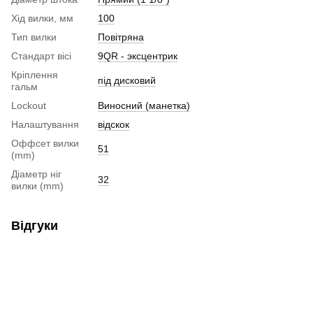
Хід вилки, мм
100
Тип вилки
Повітряна
Стандарт вісі
9QR - эксцентрик
Кріплення
під дисковий
гальм
Lockout
Виносний (манетка)
Налаштування
відскок
Оффсет вилки
51
(mm)
Діаметр ніг
32
вилки (mm)
Відгуки