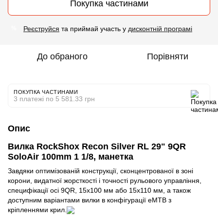
Покупка частинами
Реєструйся
та приймай участь у
дисконтній програмі
%
До обраного
Порівняти
ПОКУПКА ЧАСТИНАМИ
3 платежі по 5 581.33 грн
Опис
Вилка RockShox Recon Silver RL 29" 9QR
SoloAir 100mm 1 1/8, манетка
Завдяки оптимізованій конструкції, сконцентрованої в зоні
корони, видатної жорсткості і точності рульового управління,
специфікації осі 9QR, 15x100 мм або 15x110 мм, а також
доступним варіантами вилки в конфігурації eMTB з
кріпленнями крил.