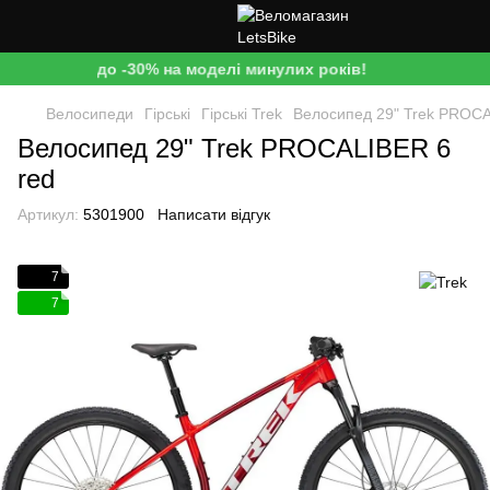
до -30% на моделі минулих років!
Велосипеди
Гірські
Гірські Trek
Велосипед 29" Trek PROCA
Велосипед 29" Trek PROCALIBER 6
red
Артикул:
5301900
Написати відгук
7
7