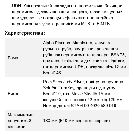
UDH. Універсальний гак заднього перемикача. Захищає
перемикач від заклинювання ланцюга, трохи зміщується
при ударах. Це покращує ефективність та надійність
перемикання з усіма трансмісіями MTB та E-MTB.
Характеристики:
Alpha Platinum Aluminium, конусна
рульова труба, внутрішнє проведення
рубашок перемикачів та дропера, BSA 73,
Рама:
приховані кріплення для крил та підніжки,
гак перемикача UDH, наскрізна вісь 12 мм
Boost148
RockShox Judy Silver, повітряна пружина
SoloAir, TurnKey, дропаути під втулку
Вилка:
Boost110, вісь Maxle Stealth 15 мм,
конусний шток, офсет 42 мм, хід 120 мм.
Номер деталі SRAM 00.4020.580.019.
Максимально
допустимий
130 мм (540 мм від осі до корони)
хід вилки: