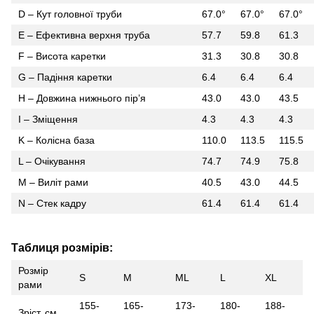
D – Кут головної труби
67.0°
67.0°
67.0°
E – Ефективна верхня труба
57.7
59.8
61.3
F – Висота каретки
31.3
30.8
30.8
G – Падіння каретки
6.4
6.4
6.4
H – Довжина нижнього пір’я
43.0
43.0
43.5
I – Зміщення
4.3
4.3
4.3
K – Колісна база
110.0
113.5
115.5
L – Очікування
74.7
74.9
75.8
M – Виліт рами
40.5
43.0
44.5
N – Стек кадру
61.4
61.4
61.4
Таблиця розмірів:
Розмір
S
M
ML
L
XL
рами
155-
165-
173-
180-
188-
Зріст, см