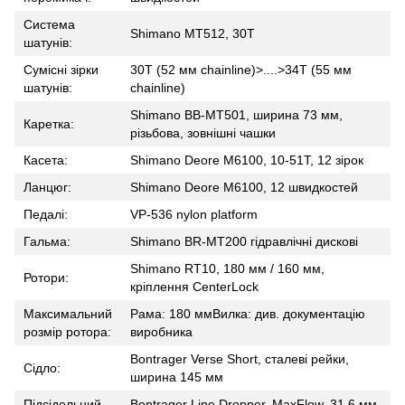
Система
Shimano MT512, 30T
шатунів:
Сумісні зірки
30T (52 мм chainline)>....>34T (55 мм
шатунів:
chainline)
Shimano BB-MT501, ширина 73 мм,
Каретка:
різьбова, зовнішні чашки
Касета:
Shimano Deore M6100, 10-51T, 12 зірок
Ланцюг:
Shimano Deore M6100, 12 швидкостей
Педалі:
VP-536 nylon platform
Гальма:
Shimano BR-MT200 гідравлічні дискові
Shimano RT10, 180 мм / 160 мм,
Ротори:
кріплення CenterLock
Максимальний
Рама: 180 ммВилка: див. документацію
розмір ротора:
виробника
Bontrager Verse Short, сталеві рейки,
Сідло:
ширина 145 мм
Підсідельний
Bontrager Line Dropper, MaxFlow, 31.6 мм