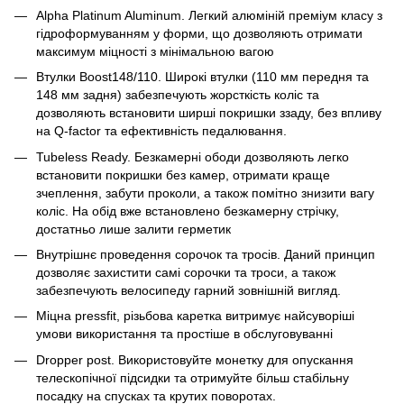
Alpha Platinum Aluminum. Легкий алюміній преміум класу з
гідроформуванням у форми, що дозволяють отримати
максимум міцності з мінімальною вагою
Втулки Boost148/110. Широкі втулки (110 мм передня та
148 мм задня) забезпечують жорсткість коліс та
дозволяють встановити ширші покришки ззаду
,
без впливу
на Q-factor та ефективність педалювання.
Tubeless Ready. Безкамерні ободи дозволяють легко
встановити покришки без камер, отримати краще
зчеплення, забути проколи, а також помітно знизити вагу
коліс. На обід вже встановлено безкамерну стрічку,
достатньо лише залити герметик
Внутрішнє проведення сорочок та тросів. Даний принцип
дозволяє захистити самі сорочки та троси, а також
забезпечують велосипеду гарний зовнішній вигляд.
Міцна pressfit, різьбова каретка витримує найсуворіші
умови використання та простіше в обслуговуванні
Dropper post. Використовуйте монетку для опускання
телескопічної підсидки та отримуйте більш стабільну
посадку на спусках та крутих поворотах.