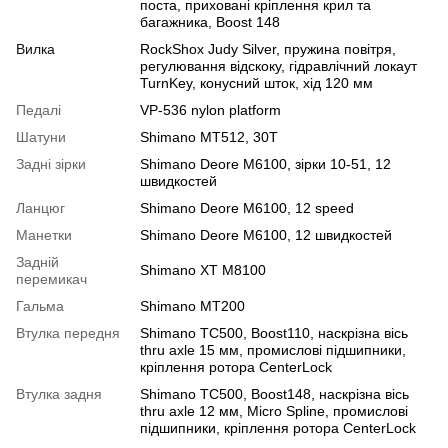
поста, приховані кріплення крил та
багажника, Boost 148
Вилка
RockShox Judy Silver, пружина повітря,
регулювання відскоку, гідравлічний локаут
TurnKey, конусний шток, хід 120 мм
Педалі
VP-536 nylon platform
Шатуни
Shimano MT512, 30T
Задні зірки
Shimano Deore M6100, зірки 10-51, 12
швидкостей
Ланцюг
Shimano Deore M6100, 12 speed
Манетки
Shimano Deore M6100, 12 швидкостей
Задній
Shimano XT M8100
перемикач
Гальма
Shimano MT200
Втулка передня
Shimano TC500, Boost110, наскрізна вісь
thru axle 15 мм, промислові підшипники,
кріплення ротора CenterLock
Втулка задня
Shimano TC500, Boost148, наскрізна вісь
thru axle 12 мм, Micro Spline, промислові
підшипники, кріплення ротора CenterLock