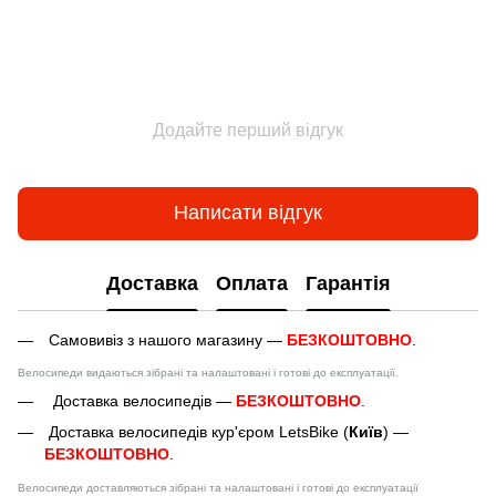
Додайте перший відгук
Написати відгук
Доставка
Оплата
Гарантія
Самовивіз з нашого магазину —
БЕЗКОШТОВНО
.
Велосипеди видаються зібрані та налаштовані і готові до експлуатації.
Доставка велосипедів —
БЕЗКОШТОВНО
.
Доставка велосипедів кур'єром LetsBike (
Київ
) —
БЕЗКОШТОВНО
.
Велосипеди доставляються зібрані та налаштовані і готові до експлуатації