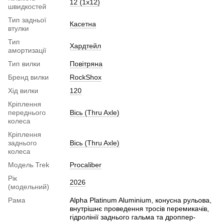
12 (1х12)
швидкостей
Тип задньої
Касетна
втулки
Тип
Хардтейл
амортизації
Тип вилки
Повітряна
Бренд вилки
RockShox
Хід вилки
120
Кріплення
переднього
Вісь (Thru Axle)
колеса
Кріплення
заднього
Вісь (Thru Axle)
колеса
Модель Trek
Procaliber
Рік
2026
(модельний)
Рама
Alpha Platinum Aluminium, конусна рульова,
внутрішнє проведення тросів перемикачів,
гідролінії заднього гальма та дроппер-