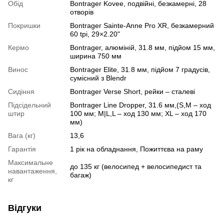
Обід
Bontrager Kovee, подвійні, безкамерні, 28
отворів
Покришки
Bontrager Sainte-Anne Pro XR, безкамерний
60 tpi, 29×2.20"
Кермо
Bontrager, алюміній, 31.8 мм, підйом 15 мм,
ширина 750 мм
Винос
Bontrager Elite, 31.8 мм, підйом 7 градусів,
сумісний з Blendr
Сидіння
Bontrager Verse Short, рейки – сталеві
Підсідельний
Bontrager Line Dropper, 31.6 мм,(S,M – ход
штир
100 мм; M|L,L – ход 130 мм; XL – ход 170
мм)
Вага (кг)
13,6
Гарантія
1 рік на обладнання, Пожиттєва на раму
Максимальне
до 135 кг (велосипед + велосипедист та
навантаження,
багаж)
кг
Відгуки