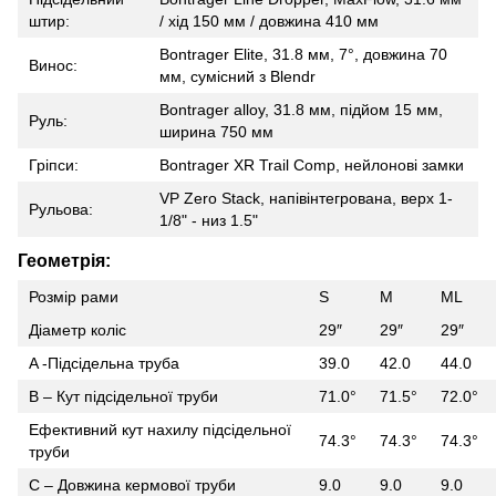
штир:
/ хід 150 мм / довжина 410 мм
Bontrager Elite, 31.8 мм, 7°, довжина 70
Винос:
мм, сумісний з Blendr
Bontrager alloy, 31.8 мм, підйом 15 мм,
Руль:
ширина 750 мм
Гріпси:
Bontrager XR Trail Comp, нейлонові замки
VP Zero Stack, напівінтегрована, верх 1-
Рульова:
1/8" - низ 1.5"
Геометрія:
Розмір рами
S
M
ML
Діаметр коліс
29″
29″
29″
A -Підсідельна труба
39.0
42.0
44.0
B – Кут підсідельної труби
71.0°
71.5°
72.0°
Ефективний кут нахилу підсідельної
74.3°
74.3°
74.3°
труби
C – Довжина кермової труби
9.0
9.0
9.0