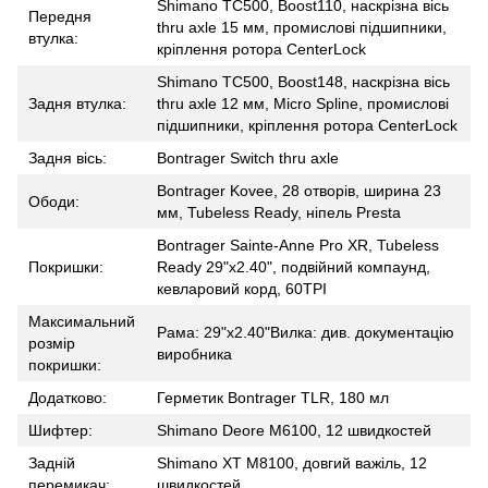
Shimano TC500, Boost110, наскрізна вісь
Передня
thru axle 15 мм, промислові підшипники,
втулка:
кріплення ротора CenterLock
Shimano TC500, Boost148, наскрізна вісь
Задня втулка:
thru axle 12 мм, Micro Spline, промислові
підшипники, кріплення ротора CenterLock
Задня вісь:
Bontrager Switch thru axle
Bontrager Kovee, 28 отворів, ширина 23
Ободи:
мм, Tubeless Ready, ніпель Presta
Bontrager Sainte-Anne Pro XR
,
Tubeless
Покришки:
Ready 29"x2.40", подвійний компаунд,
кевларовий корд, 60TPI
Максимальний
Рама: 29"x2.40"Вилка: див. документацію
розмір
виробника
покришки:
Додатково:
Герметик Bontrager TLR, 180 мл
Шифтер:
Shimano Deore M6100, 12 швидкостей
Задній
Shimano XT M8100, довгий важіль, 12
перемикач:
швидкостей