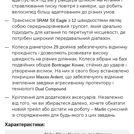
стравлювання тиску повітря з камери, що робить
велосипед більш адаптованим до різних умов.
Трансмісія SRAM SX Eagle з 12 швидкостями являє
собою середньорівневий групсет
,
який ідеально
підходить для катання по перетнутій місцевості, де
потрібен широкий передавальний діапазон.
Колеса діаметром 29 дюймів забезпечують відмінну
прохідність і дозволяють розвивати високу
швидкість на рівних ділянках. Колеса зібрані на базі
подвійних ободів Bontrager Kovee, стійких до ударів і
утворення вісімок. На них зі свого боку встановлено
покришки Maxxis Ardent, що забезпечують відмінне
зчеплення завдяки агресивному протектору і
технології Dual Compound.
Кріплення для додаткових аксесуарів. Незалежно
від того, чи ви збираєтеся далеко, хочете обкатати
новий трейл або дістати на роботу – Marlin сумісний
зі спорядженням для будь-якого з цих завдань.
Характеристики: