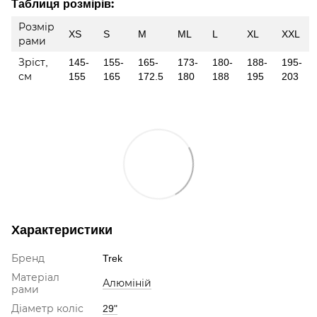
Таблиця розмірів:
Розмір
XS
S
M
ML
L
XL
XXL
рами
Зріст,
145-
155-
165-
173-
180-
188-
195-
см
155
165
172.5
180
188
195
203
Характеристики
Бренд
Trek
Матеріал
Алюміній
рами
Діаметр коліс
29"