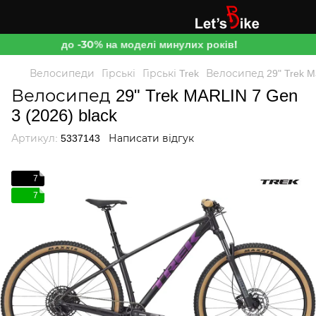
до -30% на моделі минулих років!
Велосипеди
Гірські
Гірські Trek
Велосипед 29" Trek Mar
Велосипед 29" Trek MARLIN 7 Gen
3 (2026) black
Артикул:
5337143
Написати відгук
7
7