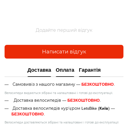
Додайте перший відгук
Написати відгук
Доставка
Оплата
Гарантія
БЕЗКОШТОВНО
Самовивіз з нашого магазину —
.
Велосипеди видаються зібрані та налаштовані і готові до експлуатації.
БЕЗКОШТОВНО
Доставка велосипедів —
.
Київ
Доставка велосипедів кур'єром LetsBike (
) —
БЕЗКОШТОВНО
.
Велосипеди доставляються зібрані та налаштовані і готові до експлуатації