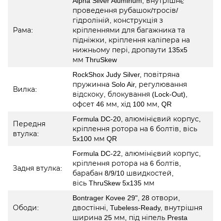
Alpha Silver Aluminum, внутрішнє
проведення рубашок/тросів/
гідроліній, конструкція з
Рама:
кріпленнями для багажника та
підніжки, кріплення каліпера на
нижньому пері, дропаути 135x5
мм ThruSkew
RockShox Judy Silver, повітряна
пружинна Solo Air, регулювання
Вилка:
відскоку, блокування (Lock-Out),
офсет 46 мм, хід 100 мм, QR
Formula DC-20, алюмінієвий корпус,
Передня
кріплення ротора на 6 болтів, вісь
втулка:
5x100 мм QR
Formula DC-22, алюмінієвий корпус,
кріплення ротора на 6 болтів,
Задня втулка:
барабан 8/9/10 швидкостей,
вісь ThruSkew 5x135 мм
Bontrager Kovee 29", 28 отвори,
Ободи:
двостінні, Tubeless-Ready, внутрішня
ширина 25 мм, під ніпель Presta