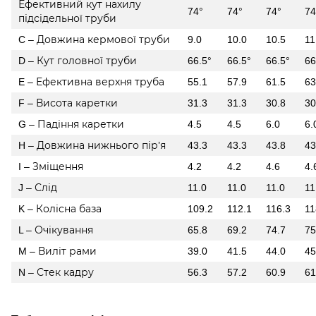
Ефективний кут нахилу
74°
74°
74°
74
підсідельної труби
C – Довжина кермової труби
9.0
10.0
10.5
11
D – Кут головної труби
66.5°
66.5°
66.5°
66
E – Ефективна верхня труба
55.1
57.9
61.5
63
F – Висота каретки
31.3
31.3
30.8
30
G – Падіння каретки
4.5
4.5
6.0
6.
H – Довжина нижнього пір’я
43.3
43.3
43.8
43
I – Зміщення
4.2
4.2
4.6
4.
J – Слід
11.0
11.0
11.0
11
K – Колісна база
109.2
112.1
116.3
11
L – Очікування
65.8
69.2
74.7
75
M – Виліт рами
39.0
41.5
44.0
45
N – Стек кадру
56.3
57.2
60.9
61