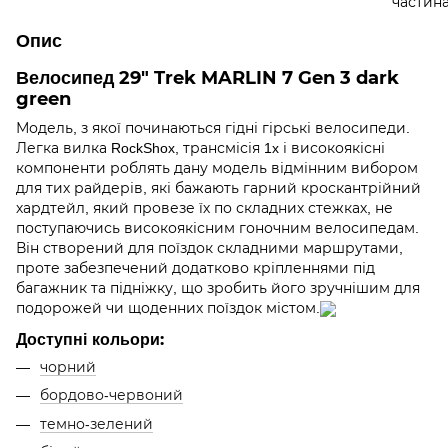
Опис
Велосипед 29" Trek MARLIN 7 Gen 3 dark
green
Модель, з якої починаються гідні гірські велосипеди.
Легка вилка RockShox, трансмісія 1x і високоякісні
компоненти роблять дану модель відмінним вибором
для тих райдерів, які бажають гарний кроскантрійний
хардтейл, який провезе їх по складних стежках, не
поступаючись високоякісним гоночним велосипедам.
Він створений для поїздок складними маршрутами,
проте забезпечений додатково кріпленнями під
багажник та підніжку, що зробить його зручнішим для
подорожей чи щоденних поїздок містом.
Доступні кольори:
чорний
бордово-червоний
темно-зелений