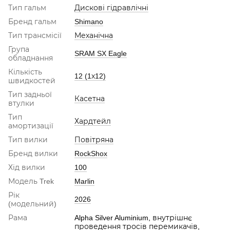
Тип гальм
Дискові гідравлічні
Бренд гальм
Shimano
Тип трансмісії
Механічна
Група
SRAM SX Eagle
обладнання
Кількість
12 (1х12)
швидкостей
Тип задньої
Касетна
втулки
Тип
Хардтейл
амортизації
Тип вилки
Повітряна
Бренд вилки
RockShox
Хід вилки
100
Модель Trek
Marlin
Рік
2026
(модельний)
Рама
Alpha Silver Aluminium, внутрішнє
проведення тросів перемикачів,