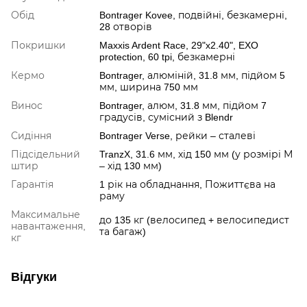
Обід
Bontrager Kovee, подвійні, безкамерні,
28 отворів
Покришки
Maxxis Ardent Race, 29"x2.40", EXO
protection, 60 tpi, безкамерні
Кермо
Bontrager, алюміній, 31.8 мм, підйом 5
мм, ширина 750 мм
Винос
Bontrager, алюм, 31.8 мм, підйом 7
градусів, сумісний з Blendr
Сидіння
Bontrager Verse, рейки – сталеві
Підсідельний
TranzX, 31.6 мм, хід 150 мм (у розмірі М
штир
– хід 130 мм)
Гарантія
1 рік на обладнання, Пожиттєва на
раму
Максимальне
до 135 кг (велосипед + велосипедист
навантаження,
та багаж)
кг
Відгуки