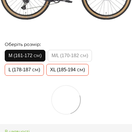
Оберіть розмір:
M (161-172 см)
M/L (170-182 см)
L (178-187 см)
XL (185-194 см)
В наявності