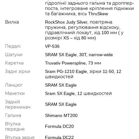
гідролінії заднього гальма та дроппер-
поста, інтегроване кріплення підніжки
та багажника, вісь ThruSkew
Вилка
RockShox Judy Silver, повітряна
пружина, регулювання відскоку,
гідравлічний локаут, хід 100 мм ( у
розмірі XS – хід 80 мм)
Педалі
VP-536
Шатуни
SRAM SX Eagle, 30T, narrow-wide
Каретка
Truvativ Powerspline, 73 мм
Задні зірки
Sram PG-1210 Eagle, зірки 11-50, 12
швидкостей
Ланцюг
SRAM SX Eagle
Манетки
Sram SX Eagle, 12 швидкостей
Задній
SRAM SX Eagle
перемикач
Гальма
Shimano MT200
Втулка
Formula DC20
передня
Втулка задня
Formula DC22