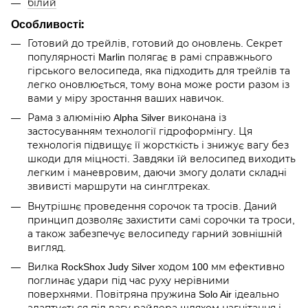
білий
Особливості:
Готовий до трейлів, готовий до оновлень. Секрет
популярності Marlin полягає в рамі справжнього
гірського велосипеда, яка підходить для трейлів та
легко оновлюється, тому вона може рости разом із
вами у міру зростання ваших навичок.
Рама з алюмінію Alpha Silver виконана із
застосуванням технології гідроформінгу. Ця
технологія підвищує її жорсткість і знижує вагу без
шкоди для міцності. Завдяки їй велосипед виходить
легким і маневровим, даючи змогу долати складні
звивисті маршрути на синглтреках.
Внутрішнє проведення сорочок та тросів. Даний
принцип дозволяє захистити самі сорочки та троси,
а також забезпечує велосипеду гарний зовнішній
вигляд.
Вилка RockShox Judy Silver ходом 100 мм ефективно
поглинає удари під час руху нерівними
поверхнями. Повітряна пружина Solo Air ідеально
адаптується під вагу райдера шляхом нагнітання і