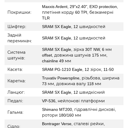
Maxxis Ardent, 29"x2.40", EXO protection,
Покришки:
плетіння корду 60 TPI, безкамерні
TLR
Шифтер:
SRAM SX Eagle, 12 швидкостей
Задній
SRAM SX Eagle, 12 швидкостей
перемикач:
SRAM SX Eagle, зірка 30T NW, 6 мм
Система
offset, довжина шатунів 175 мм,
шатунів:
chainline 49 мм
Касета:
SRAM PG-1210 Eagle, 12 зірок, 11-50
Truvativ Powerspline, різьбова, ширина
Каретка:
73 мм
,
довжина валу 118 мм
Ланцюг:
SRAM SX Eagle, 12 швидкісний
Педалі:
VP-536, нейлонові платформи
Shimano MT200, гідравлічні дискові,
Гальма:
ротори 180/160 мм
Bontrager Verse, сталеві рейки,
Сідло: