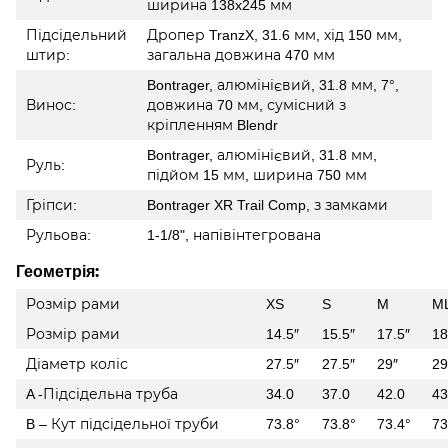
ширина 138x245 мм
Підсідельний
Дропер TranzX, 31.6 мм, хід 150 мм,
штир:
загальна довжина 470 мм
Bontrager, алюмінієвий, 31.8 мм, 7°,
Винос:
довжина 70 мм, сумісний з
кріпленням Blendr
Bontrager, алюмінієвий, 31.8 мм,
Руль:
підйом 15 мм, ширина 750 мм
Гріпси:
Bontrager XR Trail Comp, з замками
Рульова:
1-1/8", напівінтегрована
Геометрія:
Розмір рами
XS
S
M
M
Розмір рами
14.5″
15.5″
17.5″
18
Діаметр коліс
27.5″
27.5″
29″
29
A -Підсідельна труба
34.0
37.0
42.0
43
B – Кут підсідельної труби
73.8°
73.8°
73.4°
73