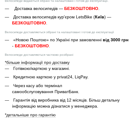
Велосипеди видаються зібрані та налаштовані і готові до експлуатації.
Доставка велосипедів —
БЕЗКОШТОВНО
.
Доставка велосипедів кур'єром LetsBike (
Київ
) —
БЕЗКОШТОВНО
.
Велосипеди доставляються зібрані та налаштовані і готові до експлуатації
«Новою Поштою» по Україні при замовленні
від 3000 грн
-
БЕЗКОШТОВНО
.
Велосипеди доставляються частково розібрані
*більше інформації про доставку
Готівкою/карткою у магазині.
Кредитною карткою у privat24, LiqPay.
Через касу або термінал
самообслуговування ПриватБанк.
Гарантія від виробника від 12 місяців. Більш детальну
інформацію можна дізнатися у менеджера.
*детальніше про гарантію