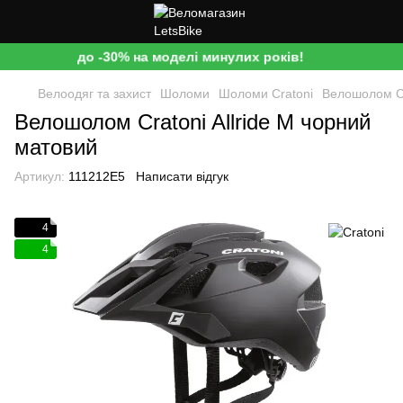
до -30% на моделі минулих років!
Велоодяг та захист
Шоломи
Шоломи Cratoni
Велошолом Cr
Велошолом Cratoni Allride M чорний
матовий
Артикул:
111212E5
Написати відгук
4
4