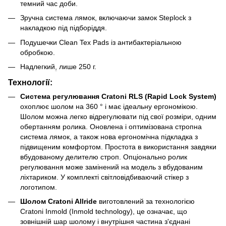
темний час доби.
Зручна система лямок, включаючи замок Steplock з
накладкою під підборіддя.
Подушечки Clean Tex Pads із антибактеріальною
обробкою.
Надлегкий
,
лише 250 г.
Технології:
Cистема регулювання Cratoni RLS (Rapid Lock System)
охоплює шолом на 360 ° і має ідеальну ергономікою.
Шолом можна легко відрегулювати під свої розміри, одним
обертанням ролика. Оновлена ​​і оптимізована стропна
система лямок, а також нова ергономічна підкладка з
підвищеним комфортом. Простота в використання завдяки
вбудованому делителю строп. Опціонально ролик
регулювання може замінений на модель з вбудованим
ліхтариком. У комплекті світловідбиваючий стікер з
логотипом.
Шолом Cratoni Allride
виготовлений за технологією
Cratoni Inmold (Inmold technology), це означає, що
зовнішній шар шолому і внутрішня частина з'єднані