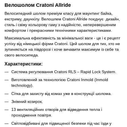
Велошолом Cratoni Allride
Велосипедний шолом преміум класу для маунтинг байка,
екстриму
,
даунхілу. Велошлем Cratoni Allride поєднує дизайн,
стиль і свіжу кольорову гаму з надійністю, неперевершеним
комфортом і прекрасними технічними характеристиками.
Максимальна ефективність за мінімальної ваги - це і є рецепт
успіху від німецької фірми Cratoni. Цей шолом для тих, хто не
зупиняється на півдорозі і хоче вичавити максимум із себе та
свого велосипеда.
Характеристики:
Система регулювання Cratoni RLS – Rapid Lock System.
Виготовлений за технологією Cratoni Inmold (Inmold
technology).
Сітка для захисту від комах уже в конструкції шолома.
Знімний козирок.
13 вентиляційних отворів для відведення тепла і
проходження повітря.
Світловідбивачі для підвищеної безпеки під час їзди у