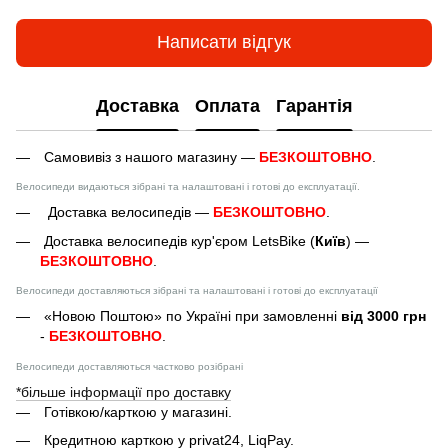
Написати відгук
Доставка
Оплата
Гарантія
Самовивіз з нашого магазину —
БЕЗКОШТОВНО
.
Велосипеди видаються зібрані та налаштовані і готові до експлуатації.
Доставка велосипедів —
БЕЗКОШТОВНО
.
Доставка велосипедів кур'єром LetsBike (
Київ
) —
БЕЗКОШТОВНО
.
Велосипеди доставляються зібрані та налаштовані і готові до експлуатації
«Новою Поштою» по Україні при замовленні
від 3000 грн
-
БЕЗКОШТОВНО
.
Велосипеди доставляються частково розібрані
*більше інформації про доставку
Готівкою/карткою у магазині.
Кредитною карткою у privat24, LiqPay.