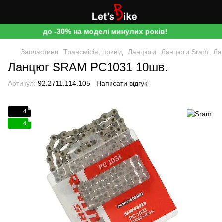
до -30% на моделі минулих років!
Запчастини
Трансмісія, привід
Ланцюги
Ланцюги Sram
Ла
Ланцюг SRAM PC1031 10шв.
Артикул:
92.2711.114.105
Написати відгук
4
4