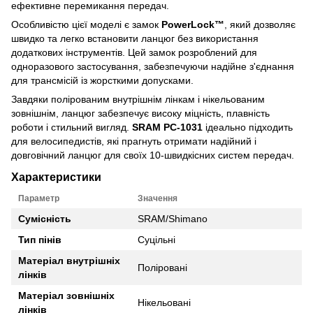
ефективне перемикання передач.
Особливістю цієї моделі є замок
PowerLock™
,
який дозволяє
швидко та легко встановити ланцюг без використання
додаткових інструментів. Цей замок розроблений для
одноразового застосування, забезпечуючи надійне з'єднання
для трансмісій із жорсткими допусками.
Завдяки полірованим внутрішнім лінкам і нікельованим
зовнішнім, ланцюг забезпечує високу міцність, плавність
роботи і стильний вигляд.
SRAM PC-1031
ідеально підходить
для велосипедистів, які прагнуть отримати надійний і
довговічний ланцюг для своїх 10-швидкісних систем передач.
Характеристики
Параметр
Значення
Сумісність
SRAM/Shimano
Тип пінів
Суцільні
Матеріал внутрішніх
Поліровані
лінків
Матеріал зовнішніх
Нікельовані
лінків