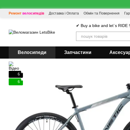
Перейти до основного контенту
Ремонт велосипедів
Доставка і Оплата
Обмін та Повернення
Гар
✔ Buy a bike and let`s RIDE 
Велосипеди
Запчастини
Аксесуа
6
6