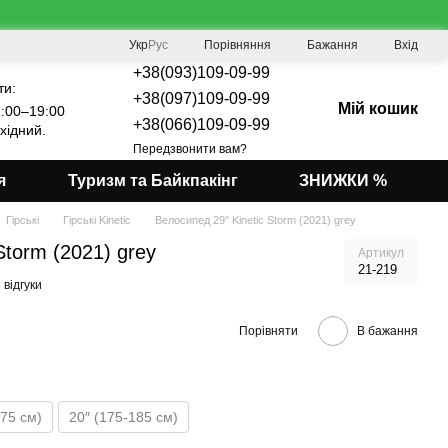
Порівняння
Укр
Рус
Бажання
Вхід
+38(093)109-09-99
ти:
+38(097)109-09-99
Мій кошик
:00–19:00
+38(066)109-09-99
хідний.
Передзвонити вам?
я
Туризм та Байкпакінг
ЗНИЖКИ %
Гірські
Гірські Kinetic
Велосипед 29" Kinetic Storm (2021) grey
Storm (2021) grey
Артикул
21-219
 відгуки
Порівняти
В бажання
175 см)
20″ (175-185 см)