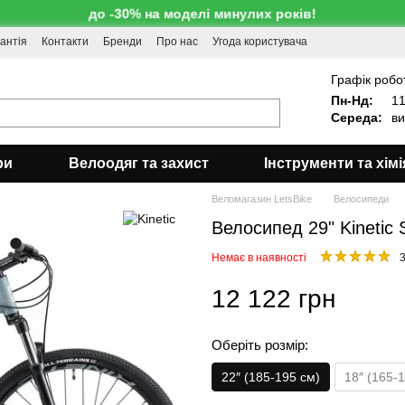
до -30% на моделі минулих років!
антія
Контакти
Бренди
Про нас
Угода користувача
!
Графік робо
Пн-Нд:
11
Середа:
ви
ри
Велоодяг та захист
Інструменти та хімі
Веломагазин LetsBike
Велосипеди
Велосипед 29" Kinetic 
Немає в наявності
3
12 122 грн
Оберіть розмір:
22″ (185-195 см)
18″ (165-