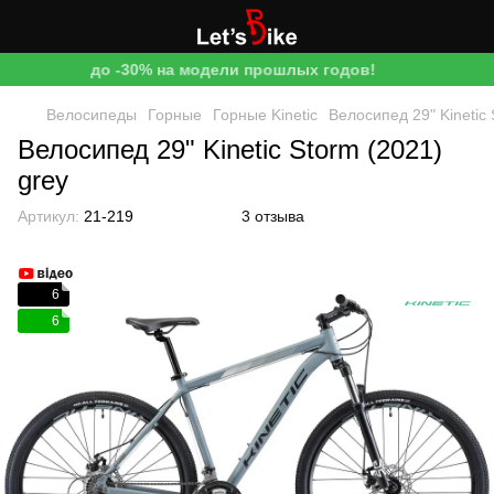
до -30% на модели прошлых годов!
Велосипеды
Горные
Горные Kinetic
Велосипед 29" Kinetic 
Велосипед 29" Kinetic Storm (2021)
grey
Артикул:
21-219
3 отзыва
6
6