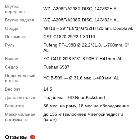
Втулка
WZ -A208F/A208R DISC, 14G*32H AL
передняя
Втулка задняя
WZ -A208F/A208R DISC, 14G*32H AL
Обода
MН18 – 29”*1.5*14G*32H H20mm. Double AL
Покрышки
CST C1820 29″*2.1 30TPI
Руль
Fufeng FF-198B Ø 22.2*31.8. L-700mm. 6°
AL
Вынос
YC-C410 Ø28.6*31.8 90E 7°H41mm. AL
Седло
Fushan 6987
Подседельный
YC B-509 — Ø 31.6 мм; L-400 мм. AL
штырь
Вес (кг)
14,5
Дополнительно
Подножка - HD Rear Kickstand
Гарантия
36 мес. на раму, 18 мес на оборудование
Максимальная
до 135 кг (велосипед + велосипедист и
нагрузка, кг
багаж)
Отзывы
3