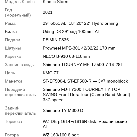
Модель Kinetic
Kinetic Storm
Год
2021
(модельный)
Рама
29″ 6061 AL. 18” 20” 22” Hydroforming
Вилка
Uding D3 29″ ход 100mm. AL
Педали
FEIMIN F836
Шатуны
Prowheel MPE-301 42/32/22,170 mm
Каретка
NECO B-910 68-118mm
Задние звезды
Shimano TOURNEY MF-TZ500-7 14-28T
Цепь
KMC Z7
Манетки
ST-EF500-L ST-EF500-R — 3×7 monoblock
Передний
Shimano FD-TY300 TOURNEY TY TOP
переключатель
SWING Front Derailleur (Clamp Band Mount)
3×7-speed
Задний
Shimano TY-M300 D
переключатель
Тормоза
WZ DB-p1614F/1816R disk. механические
AL
Ротора
WZ 160/160 6 bolt