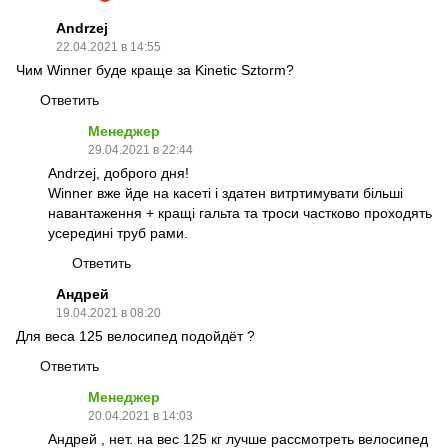
Andrzej
22.04.2021 в 14:55
Чим Winner буде краще за Kinetic Sztorm?
Ответить
Менеджер
29.04.2021 в 22:44
Andrzej, доброго дня!
Winner вже йде на касеті і здатен витртимувати більші
навантаження + кращі гальта та троси частково проходять
усередині труб рами.
Ответить
Андрей
19.04.2021 в 08:20
Для веса 125 велосипед подойдёт ?
Ответить
Менеджер
20.04.2021 в 14:03
Андрей , нет. на вес 125 кг лучше рассмотреть велосипед