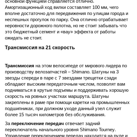
основной функцией справляется отлично.
Амортизационный ход вилки составляет 100 мм, чего
вполне достаточно для передвижения по улицам города и
неспешных прогулок по парку. Она отлично отрабатывает
неровности дорожного полотна, но не стоит забывать что
это бюджетный сегмент и «вау» эффекта от работы
ожидать не стоит.
Трансмиссия на 21 скорость
Трансмиссия
на этом велосипеде от мирового лидера по
производству велозапчастей –
Shimano
. Шатуны на 3
звезды спереди в паре с 7 звездами трещетки сзади
обладают высоким передаточным числом, позволят вам
подниматься в крутые подъемы и поддерживать хорошую
скорость на ровных участках маршрута. Шатуны
закреплены в раме при помощи каретки на промышленных
подшипниках, при должном уходе данный узел служит
более 15 тысяч километров без обслуживания.
За
переключение передач
отвечает задний
переключатель начального уровня
Shimano
Tourney
.
Управление переключением передач находится на руле и