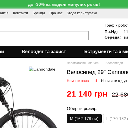
до -30% на моделі минулих років!
антія
Контакти
Бренди
Про нас
Угода користувача
!
Графік робо
Пн-Нд:
11
Середа:
ви
ри
Велоодяг та захист
Інструменти та хімі
Веломагазин LetsBike
Велосипеди
Велосипед 29" Cannonda
Немає в наявності
Написати відгук
21 140 грн
22 68
Оберіть розмір:
M (162-178 см)
L (170-182 