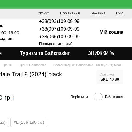
Порівняння
Укр
Рус
Бажання
Вхід
+38(093)109-09-99
ти:
+38(097)109-09-99
Мій кошик
:00–19:00
+38(066)109-09-99
хідний.
Передзвонити вам?
я
Туризм та Байкпакінг
ЗНИЖКИ %
Гірські
Гірські Cannondale
Велосипед 29" Cannondale Trail 8 (2024) black
le Trail 8 (2024) black
Артикул
SKD-40-89
0 грн
Порівняти
В бажання
см)
XL (186-190 см)