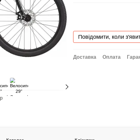
Повідомити, коли з'яви
Доставка
Оплата
Гара
ар