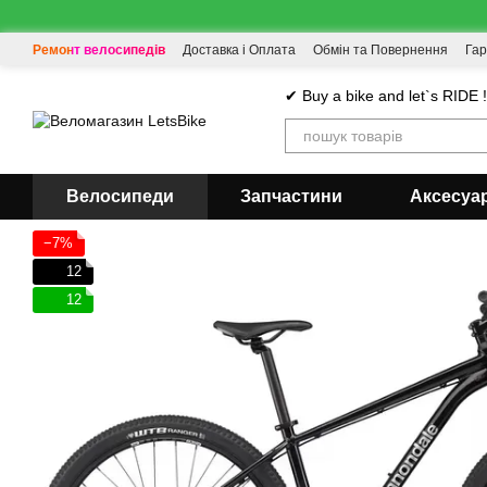
Перейти до основного контенту
Ремонт велосипедів
Доставка і Оплата
Обмін та Повернення
Гар
✔ Buy a bike and let`s RIDE 
Велосипеди
Запчастини
Аксесуа
−7%
12
12