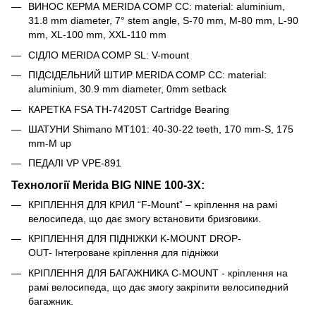
ВИНОС КЕРМА MERIDA COMP CC: material: aluminium,
31.8 mm diameter, 7° stem angle, S-70 mm, M-80 mm, L-90
mm, XL-100 mm, XXL-110 mm
СІДЛО MERIDA COMP SL: V-mount
ПІДСІДЕЛЬНИЙ ШТИР MERIDA COMP CC: material:
aluminium, 30.9 mm diameter, 0mm setback
КАРЕТКА FSA TH-7420ST Cartridge Bearing
ШАТУНИ Shimano MT101: 40-30-22 teeth, 170 mm-S, 175
mm-M up
ПЕДАЛІ VP VPE-891
Технології Merida
BIG NINE 100-3X
:
КРІПЛЕННЯ ДЛЯ КРИЛ “F-Mount” – кріплення на рамі
велосипеда, що дає змогу встановити бризговики.
КРІПЛЕННЯ ДЛЯ ПІДНІЖКИ K-MOUNT DROP-
OUT- Інтегроване кріплення для підніжки
КРІПЛЕННЯ ДЛЯ БАГАЖНИКА C-MOUNT - кріплення на
рамі велосипеда
,
що дає змогу закріпити велосипедний
багажник.