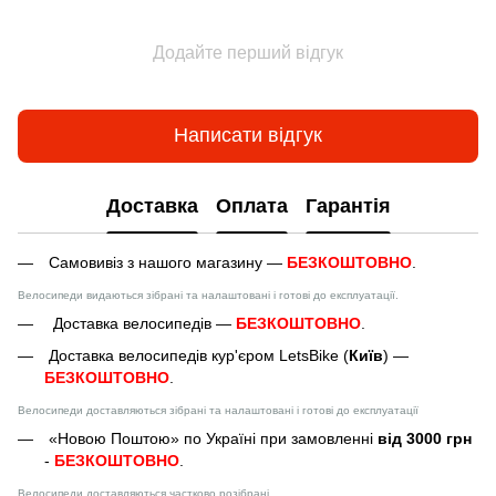
Додайте перший відгук
Написати відгук
Доставка
Оплата
Гарантія
Самовивіз з нашого магазину —
БЕЗКОШТОВНО
.
Велосипеди видаються зібрані та налаштовані і готові до експлуатації.
Доставка велосипедів —
БЕЗКОШТОВНО
.
Доставка велосипедів кур'єром LetsBike (
Київ
) —
БЕЗКОШТОВНО
.
Велосипеди доставляються зібрані та налаштовані і готові до експлуатації
«Новою Поштою» по Україні при замовленні
від 3000 грн
-
БЕЗКОШТОВНО
.
Велосипеди доставляються частково розібрані