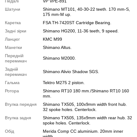
Педалі
VP VPE-891
Шатуни
Shimano MT101, 40-30-22 teeth. 170 mm-S,
175 mm-M up.
Каретка
FSA TH-7420ST Cartridge Bearing.
Задні зірки
Shimano HG200, 11-36 teeth, 9 speed.
Ланцюг
KMC M99
Манетки
Shimano Altus.
Передній
Shimano M2000.
перемикач
Задній
Shimano Alivio Shadow SGS.
перемикач
Гальма
Tektro M275 2 piston.
Ротора
Shimano RT10 180 mm./Shimano RT10 160
mm.
Втулка передня
Shimano TX505, 100x9mm width front hub.
32 spoke holes. Centerlock.
Втулка задня
Shimano TX505, 135x9mm width rear hub. 32
spoke holes. Centerlock.
Обід
Merida Comp CC aluminium. 20mm inner
width.