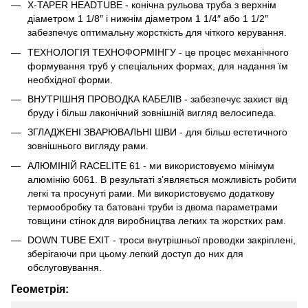
X-TAPER HEADTUBE - конічна рульова труба з верхнім
діаметром 1 1/8″ і нижнім діаметром 1 1/4″ або 1 1/2″
забезпечує оптимальну жорсткість для чіткого керування.
ТЕХНОЛОГІЯ ТЕХНОФОРМІНГУ - це процес механічного
формування труб у спеціальних формах, для надання їм
необхідної форми.
ВНУТРІШНЯ ПРОВОДКА КАБЕЛІВ - забезпечує захист від
бруду і більш лаконічний зовнішній вигляд велосипеда.
ЗГЛАДЖЕНІ ЗВАРЮВАЛЬНІ ШВИ - для більш естетичного
зовнішнього вигляду рами.
АЛЮМІНІЙ RACELITE 61 - ми використовуємо мінімум
алюмінію 6061. В результаті з’являється можливість робити
легкі та просунуті рами. Ми використовуємо додаткову
термообробку та батовані труби із двома параметрами
товщини стінок для виробництва легких та жорстких рам.
DOWN TUBE EXIT - троси внутрішньої проводки закріплені,
зберігаючи при цьому легкий доступ до них для
обслуговування.
Геометрія: