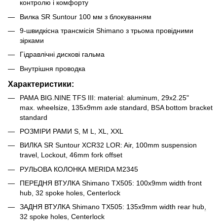
контролю і комфорту
Вилка SR Suntour 100 мм з блокуванням
9-швидкісна трансмісія Shimano з трьома провідними
зірками
Гідравлічні дискові гальма
Внутрішня проводка
Характеристики:
РАМА BIG.NINE TFS III: material: aluminum, 29x2.25"
max. wheelsize, 135x9mm axle standard, BSA bottom bracket
standard
РОЗМІРИ РАМИ S, M L, XL, XXL
ВИЛКА SR Suntour XCR32 LOR: Air, 100mm suspension
travel, Lockout, 46mm fork offset
РУЛЬОВА КОЛОНКА MERIDA M2345
ПЕРЕДНЯ ВТУЛКА Shimano TX505: 100x9mm width front
hub, 32 spoke holes, Centerlock
ЗАДНЯ ВТУЛКА Shimano TX505: 135x9mm width rear hub
,
32 spoke holes, Centerlock