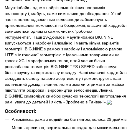
Маунтінбайк - одне з найрізноманітніших напрямків
велоспорту і, мабуть, саме вимогливе до обладнання. У той
час як полноподвесочные велосипеди забезпечують
приголомшливі можливості на бездоріжжі, класичний хардтейл
залишається одним із самих чистих "робочих
інструментів". Наші 29-дюймові маунтинбайки BIG.NINE
випускаються з карбону і алюмінію і мають кілька варіантів
геометрії. BIG.NINE з рамою з карбону і алюмінієвою рамою
LITE з їх гоночної геометрією є ідеальними товаришами на
трасах XC і марафонських гонок, в той час як більш
розслаблена геометрія BIG.NINE TFS і SPEED забезпечує
більш зручну та вертикальну посадку. Наші класичні хардтейлы
складають основу нашого асортименту і демонструють наш
величезний досвід і знання, які ми змогли отримати за майже
півстоліття розробки і виробництва велосипедів. Лінійка
BIG.NINE символізує симбіоз сучасної технології виготовлення
рам, уваги до деталей і якість «Зроблено в Тайвані».
Особливості:
Алюмінієва рама з подвійним баттингом, колеса 29 дюймів
Менш агресивна, вертикальна посадка для максимального