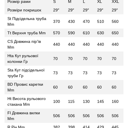
Розмір рами
S
M
L
XL
XXL
Розміри покришок
29″
29″
29″
29″
29″
St Підсідельна труба
370
430
470
510
560
Mm
Tt Верхня труба Mm
570
590
610
630
650
CS Довжина пір’їв
440
440
440
440
440
Mm
Hta Кут рульової
70
70
70
70
70
колонки Гр
Sta Кут підсідельної
73
73
73
73
73
труби Гр
BD Провис каретки
60
60
60
60
60
Mm
Ht Висота рульового
100
115
130
145
160
стакана Mm
Fl Довжина вилки
506
506
506
506
506
Mm
R Річ Mm
382
398
414
429
445