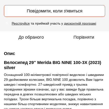
Повідомити, коли з'явиться
Реєструйся
та приймай участь у
дисконтній програмі
%
До обраного
Порівняти
Опис
Велосипед 29" Merida BIG NINE 100-3X (2023)
silver
Оснащений 100-міліметрової повітряної виделкою і швидкими
29-дюймовими колесами, BIG.NINE 100 дозволить Вам їздити
швидко і комфортно. 27-швидкісний привід з трьома
провідними зірками означає, що у вас завжди буде правильна
передача в довгих позашляхових або швидких міських
поїздках. Трохи більше вертикальна посадка, порівняно з
нашими більш спортивними моделями, знижує навантаження
на нижню частину спини і покращує огляд.