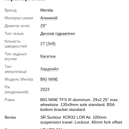
Бренд
Merida
Матеріал рами
Алюміній
Діаметр коліс
29"
Тип гальм
Дискові гідравлічні
Кількість
27 (3х9)
швидкостей
Тип задньої
Касетна
втулки
Тип
Хардтейл
амортизації
Модель Merida
BIG NINE
Рік
2023
(модельний)
Рама
BIG.NINE TFS III aluminum. 29x2.25" max.
wheelsize. 135x9mm axle standard. BSA
bottom bracket standard.
Вилка
SR Suntour XCR32 LOR Air. 100mm
suspension travel. Lockout. 46mm fork offset.