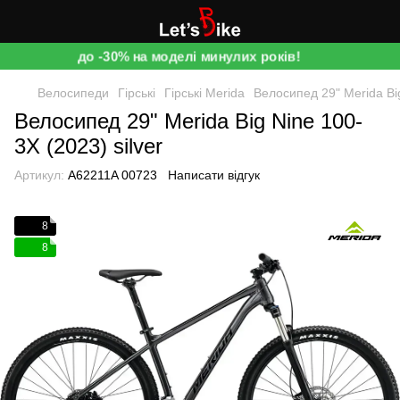
до -30% на моделі минулих років!
Велосипеди
Гірські
Гірські Merida
Велосипед 29" Merida Big
Велосипед 29" Merida Big Nine 100-
3X (2023) silver
Артикул:
A62211A 00723
Написати відгук
8
8