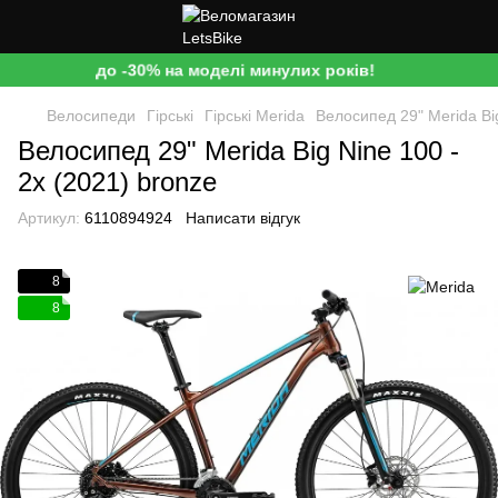
до -30% на моделі минулих років!
Велосипеди
Гірські
Гірські Merida
Велосипед 29" Merida Big
Велосипед 29" Merida Big Nine 100 -
2x (2021) bronze
Артикул:
6110894924
Написати відгук
8
8