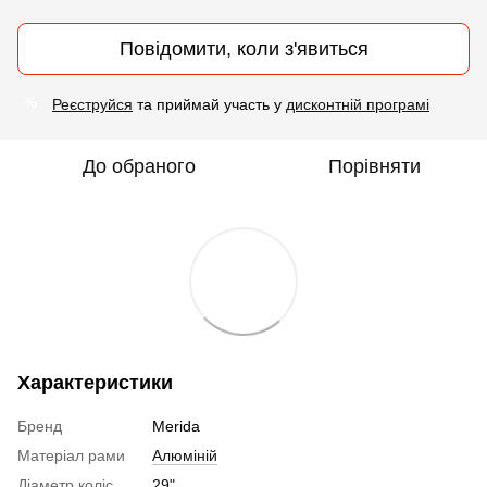
Повідомити, коли з'явиться
Реєструйся
та приймай участь у
дисконтній програмі
%
До обраного
Порівняти
Характеристики
Бренд
Merida
Матеріал рами
Алюміній
Діаметр коліс
29"