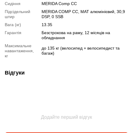
Сидіння
MERIDA Comp CC
Підсідельний
MERIDA COMP CC, МАТ алюмінієвий, 30,9
штир
DSP, 0 SSB
Вага (кг)
13.35
Гарантія
Безстрокова на раму, 12 місяців на
обладнання
Максимальне
до 135 кг (велосипед + велосипедист та
навантаження,
багаж)
кг
Відгуки
Додайте перший відгук