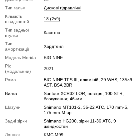
Тип гальм
Дискові гідравлічні
Кількість
18 (2x9)
швидкостей
Тип задньої
Касетна
втулки
Тип
Хардтейл
амортизації
Модель Merida
BIG NINE
Рік
2021
(модельний)
Рама
BIG.NINE TFS III, алюміній, 29 WHS, 135×9
AST, BSA BBR
Вилка
Suntour XCR32 LOR, повітря; 100 STR,
блокування; 46-мм
Шатуни
Shimano MT101-2, 36-22 ATC, 170 mm-S,
175 mm-M up
Задні зірки
Shimano HG200, зірки 11-36 ATC, 9
швидкостей
Ланцюг
KMC M99