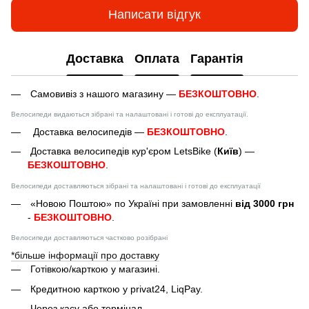
Написати відгук
Доставка
Оплата
Гарантія
Самовивіз з нашого магазину —
БЕЗКОШТОВНО
.
Велосипеди видаються зібрані та налаштовані і готові до експлуатації.
Доставка велосипедів —
БЕЗКОШТОВНО
.
Доставка велосипедів кур'єром LetsBike (
Київ
) —
БЕЗКОШТОВНО
.
Велосипеди доставляються зібрані та налаштовані і готові до експлуатації
«Новою Поштою» по Україні при замовленні
від 3000 грн
-
БЕЗКОШТОВНО
.
Велосипеди доставляються частково розібрані
*більше інформації про доставку
Готівкою/карткою у магазині.
Кредитною карткою у privat24, LiqPay.
Через касу або термінал