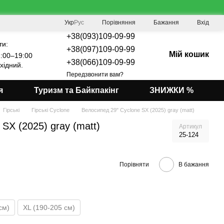
Порівняння
Укр
Рус
Бажання
Вхід
+38(093)109-09-99
ти:
+38(097)109-09-99
Мій кошик
:00–19:00
+38(066)109-09-99
хідний.
Передзвонити вам?
я
Туризм та Байкпакінг
ЗНИЖКИ %
Гірські
Гірські Cyclone
Велосипед 29" Cyclone SX (2025) gray (matt)
SX (2025) gray (matt)
Артикул
25-124
Порівняти
В бажання
см)
XL (190-205 см)