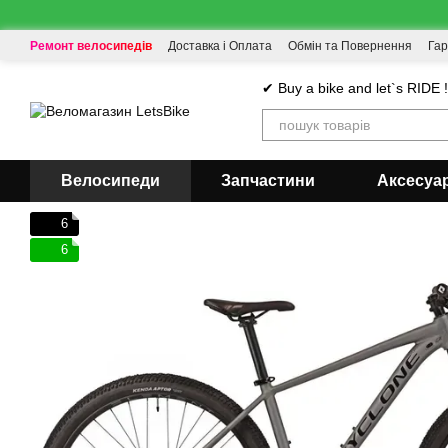
Перейти до основного контенту
Ремонт велосипедів
Доставка і Оплата
Обмін та Повернення
Гар
✔ Buy a bike and let`s RIDE 
Велосипеди
Запчастини
Аксесуа
6
6