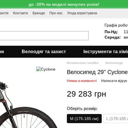
до -30% на моделі минулих років!
антія
Контакти
Бренди
Про нас
Угода користувача
!
Графік робо
Пн-Нд:
11
Середа:
ви
ри
Велоодяг та захист
Інструменти та хімі
Веломагазин LetsBike
Велосипеди
Велосипед 29" Cyclone 
Немає в наявності
Написати відгук
29 283 грн
Оберіть розмір:
M (175-185 см)
L (178-185 