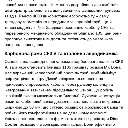
шосейних велосипедів. Ця модель розроблена для амбітних
аматорів, тріатлоністів та шанувальників швидкісних групових
заїздів. Reacto 4000 використовує абсолютно ту ж саму
трендову геометрію та аеродинамічні профілі труб, що й
топові моделі лінійки. Завдяки поєднанню карбону CF3 та
перевіреного механічного обладнання Shimano 105, цей байк
пропонує виняткову швидкість та готовність до змагань за
раціональною ціною.
Карбонова рама CF3 V та еталонна аеродинаміка
Основою велосипеда є легка рама з карбонового волокна
CF3
V
, вага якої становить близько 1185 грамів (у розмірі M). Вона
має виражений каплеподібний профіль труб, який мінімізує
опір зустрічного вітру. Дизайн відрізняється повністю
прихованою проводкою кабелів через рульову колонку та
інтегрованим затискачем підсідельного штиря, що робить
зовнішній вигляд максимально "чистим". Сучасна конструкція
рами та карбонової вилки дозволяє встановлювати покришки
шириною до 30 мм, що суттєво розширює можливості байка та
робить його комфортнішим на неідеальному асфальті.
Унікальною технологією є фірмові алюмінієві радіатори
Disc
Cooler
, розміщені в зоні кріплення гальм. Вони ефективно