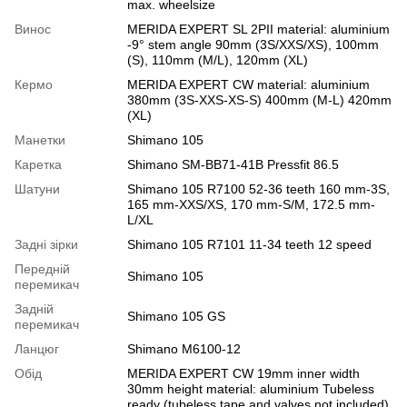
max. wheelsize
Винос
MERIDA EXPERT SL 2PII material: aluminium
-9° stem angle 90mm (3S/XXS/XS), 100mm
(S), 110mm (M/L), 120mm (XL)
Кермо
MERIDA EXPERT CW material: aluminium
380mm (3S-XXS-XS-S) 400mm (M-L) 420mm
(XL)
Манетки
Shimano 105
Каретка
Shimano SM-BB71-41B Pressfit 86.5
Шатуни
Shimano 105 R7100 52-36 teeth 160 mm-3S,
165 mm-XXS/XS, 170 mm-S/M, 172.5 mm-
L/XL
Задні зірки
Shimano 105 R7101 11-34 teeth 12 speed
Передній
Shimano 105
перемикач
Задній
Shimano 105 GS
перемикач
Ланцюг
Shimano M6100-12
Обід
MERIDA EXPERT CW 19mm inner width
30mm height material: aluminium Tubeless
ready (tubeless tape and valves not included)