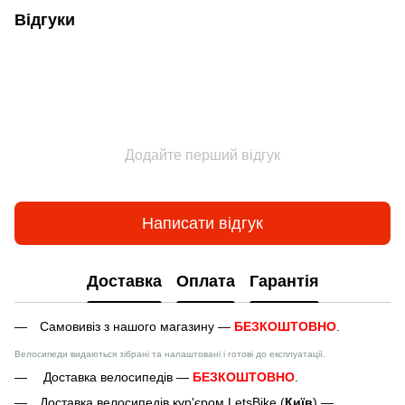
Відгуки
Додайте перший відгук
Написати відгук
Доставка
Оплата
Гарантія
Самовивіз з нашого магазину —
БЕЗКОШТОВНО
.
Велосипеди видаються зібрані та налаштовані і готові до експлуатації.
Доставка велосипедів —
БЕЗКОШТОВНО
.
Доставка велосипедів кур'єром LetsBike (
Київ
) —