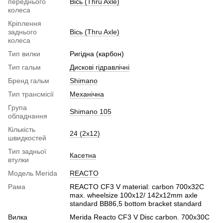
переднього
Вісь (Thru Axle)
колеса
Кріплення
заднього
Вісь (Thru Axle)
колеса
Тип вилки
Ригідна (карбон)
Тип гальм
Дискові гідравлічні
Бренд гальм
Shimano
Тип трансмісії
Механічна
Група
Shimano 105
обладнання
Кількість
24 (2x12)
швидкостей
Тип задньої
Касетна
втулки
Модель Merida
REACTO
Рама
REACTO CF3 V material: carbon 700x32C
max. wheelsize 100x12/ 142x12mm axle
standard BB86,5 bottom bracket standard
Вилка
Merida Reacto CF3 V Disc carbon. 700x30C