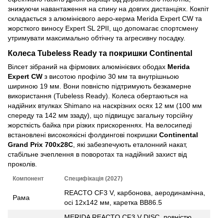
знижуючи навантаження на спину на довгих дистанціях. Кокпіт
складається з алюмінієвого аеро-керма Merida Expert CW та
жорсткого виносу Expert SL 2PII, що допомагає спортсмену
утримувати максимально обтічну та агресивну посадку.
Колеса Tubeless Ready та покришки Continental
Вілсет зібраний на фірмових алюмінієвих ободах
Merida
Expert CW
з висотою профілю 30 мм та внутрішньою
шириною 19 мм. Вони повністю підтримують безкамерне
використання (Tubeless Ready). Колеса обертаються на
надійних втулках Shimano на наскрізних осях 12 мм (100 мм
спереду та 142 мм ззаду), що підвищує загальну торсійну
жорсткість байка при різких прискореннях. На велосипеді
встановлені високоякісні фолдингові покришки
Continental
Grand Prix 700x28C
, які забезпечують еталонний накат,
стабільне зчеплення в поворотах та надійний захист від
проколів.
Компонент
Специфікація (2027)
REACTO CF3 V, карбонова, аеродинамічна,
Рама
осі 12x142 мм, каретка BB86.5
MERIDA REACTO CF3 V DISC, повністю