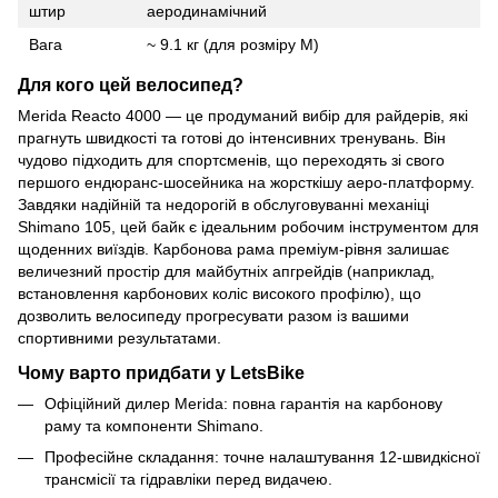
штир
аеродинамічний
Вага
~ 9.1 кг (для розміру M)
Для кого цей велосипед?
Merida Reacto 4000 — це продуманий вибір для райдерів, які
прагнуть швидкості та готові до інтенсивних тренувань. Він
чудово підходить для спортсменів, що переходять зі свого
першого ендюранс-шосейника на жорсткішу аеро-платформу.
Завдяки надійній та недорогій в обслуговуванні механіці
Shimano 105, цей байк є ідеальним робочим інструментом для
щоденних виїздів. Карбонова рама преміум-рівня залишає
величезний простір для майбутніх апгрейдів (наприклад,
встановлення карбонових коліс високого профілю), що
дозволить велосипеду прогресувати разом із вашими
спортивними результатами.
Чому варто придбати у LetsBike
Офіційний дилер Merida: повна гарантія на карбонову
раму та компоненти Shimano.
Професійне складання: точне налаштування 12-швидкісної
трансмісії та гідравліки перед видачею.