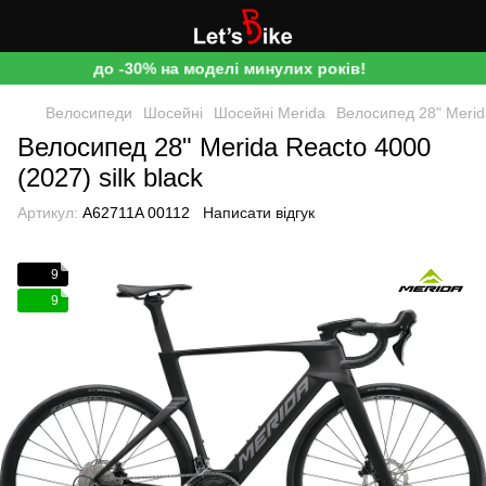
до -30% на моделі минулих років!
Велосипеди
Шосейні
Шосейні Merida
Велосипед 28" Merida
Велосипед 28" Merida Reacto 4000
(2027) silk black
Артикул:
A62711A 00112
Написати відгук
9
9