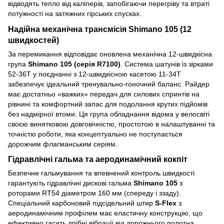
відводять тепло від каліперів, запобігаючи перегріву та втраті
потужності на затяжних гірських спусках.
Надійна механічна трансмісія Shimano 105 (12
швидкостей)
За перемикання відповідає оновлена механічна 12-швидкісна
група
Shimano 105 (серія R7100)
. Система шатунів із зірками
52-36T у поєднанні з 12-швидкісною касетою 11-34T
забезпечує ідеальний тренувально-гоночний баланс. Райдер
має достатньо «важких» передач для силових спринтів на
рівнині та комфортний запас для подолання крутих підйомів
без надмірної втоми. Ця група обладнання відома у велосвіті
своєю винятковою довговічністю, простотою в налаштуванні та
точністю роботи, яка концептуально не поступається
дорожчим флагманським серіям.
Гідравлічні гальма та аеродинамічний кокпіт
Безпечне гальмування та впевнений контроль швидкості
гарантують гідравлічні дискові гальма
Shimano 105
з
роторами RT54 діаметром 160 мм (спереду і ззаду).
Спеціальний карбоновий підсідельний штир
S-Flex
з
аеродинамічним профілем має еластичну конструкцію, що
ефективно гасить дрібні вібрації від дорожнього полотна,