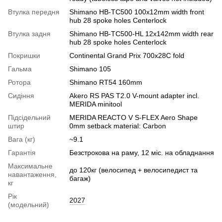
Втулка передня
Shimano HB-TC500 100x12mm width front
hub 28 spoke holes Centerlock
Втулка задня
Shimano HB-TC500-HL 12x142mm width rear
hub 28 spoke holes Centerlock
Покришки
Continental Grand Prix 700x28C fold
Гальма
Shimano 105
Ротора
Shimano RT54 160mm
Сидіння
Akero RS PAS T2.0 V-mount adapter incl.
MERIDA minitool
Підсідельний
MERIDA REACTO V S-FLEX Aero Shape
штир
0mm setback material: Carbon
Вага (кг)
~9.1
Гарантія
Безстрокова на раму, 12 міс. на обладнання
Максимальне
до 120кг (велосипед + велосипедист та
навантаження,
багаж)
кг
Рік
2027
(модельний)