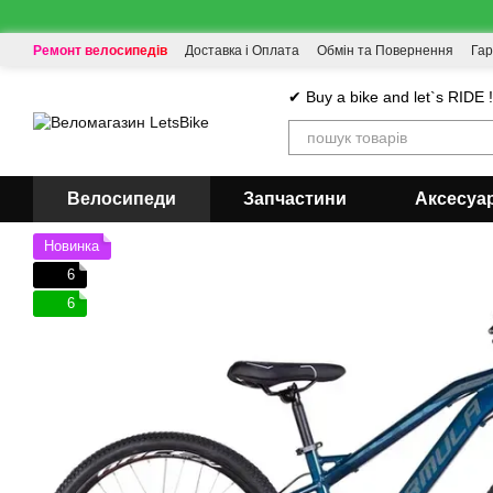
Перейти до основного контенту
Ремонт велосипедів
Доставка і Оплата
Обмін та Повернення
Гар
✔ Buy a bike and let`s RIDE 
Велосипеди
Запчастини
Аксесуа
Новинка
6
6