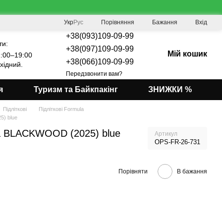
Порівняння
Укр
Рус
Бажання
Вхід
+38(093)109-09-99
ти:
+38(097)109-09-99
Мій кошик
:00–19:00
+38(066)109-09-99
хідний.
Передзвонити вам?
я
Туризм та Байкпакінг
ЗНИЖКИ %
Підліткові
Підліткові Formula
5) blue
a BLACKWOOD (2025) blue
Артикул
OPS-FR-26-731
Порівняти
В бажання