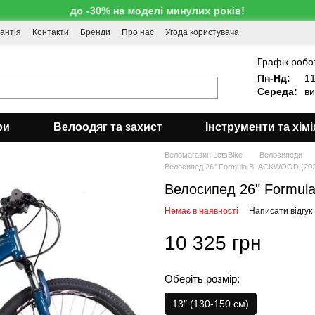
до -30% на моделі минулих років!
антія
Контакти
Бренди
Про нас
Угода користувача
!
Графік робо
Пн-Нд:
11
Середа:
ви
ри
Велоодяг та захист
Інструменти та хімі
Веломагазин LetsBike
Велосипеди
Велосипед 26" Formula BLACKWOOD (202
Велосипед 26" Formul
Немає в наявності
Написати відгук
10 325 грн
Оберіть розмір:
13″ (130-150 см)