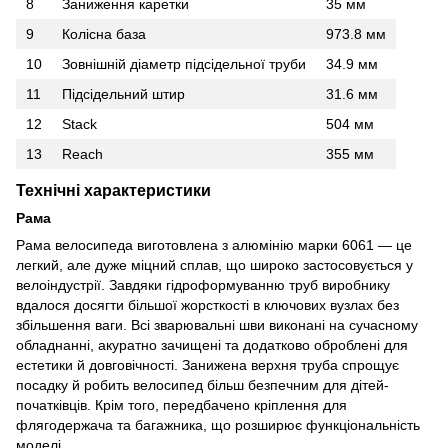
8
Заниження каретки
35 мм
9
Колісна база
973.8 мм
10
Зовнішній діаметр підсідельної труби
34.9 мм
11
Підсідельний штир
31.6 мм
12
Stack
504 мм
13
Reach
355 мм
Технічні характеристики
Рама
Рама велосипеда виготовлена з алюмінію марки 6061 — це
легкий, але дуже міцний сплав, що широко застосовується у
велоіндустрії. Завдяки гідроформуванню труб виробнику
вдалося досягти більшої жорсткості в ключових вузлах без
збільшення ваги. Всі зварювальні шви виконані на сучасному
обладнанні, акуратно зачищені та додатково оброблені для
естетики й довговічності. Занижена верхня труба спрощує
посадку й робить велосипед більш безпечним для дітей-
початківців. Крім того, передбачено кріплення для
флягодержача та багажника, що розширює функціональність
моделі.