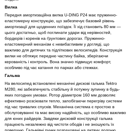
Вилка
Передня амортизаційна вилка U-DING P24 має пружинно-
еластомерну конструкцію, що забезпечує базовий рівень
амортизації для щоденних поїздок. Її хід становить 80 мм —
цього достатньо, щоб поглинати удари від нерівностей,
бордюрів і коренів на ґрунтових дорогах. Пружинно-
еластомерний механізм є невибагливим у догляді, що
важливо для дитячих та підліткових велосипедів. Конструкція
вилки не обтяжує передню частину байка, зберігаючи
керованість і контроль. Вона значно підвищує комфорт,
особливо під час катання по парках або стежках.
Гальма
На велосипед встановлені механічні дискові гальма Tektro
M280, які забезпечують стабільну й потужну зупинку в будь-
яких погодних умовах. Ротор діаметром 160 мм дозволяє
ефективно розсіювати тепло, запобігаючи перегріву системи
під час тривалих спусків. Механічна система є простою в
обслуговуванні та має високу надійність, що особливо важливо
для юних райдерів. Завдяки дисковій конструкції гальма
працюють незалежно від чистоти ободів і не зношують їх
поверхню. Гальмівні ручки розраховані на дитячу долоню,