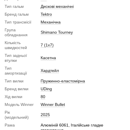
Тип гальм
Дискові механічні
Бренд гальм
Tektro
Тип трансмісії
Механічна
Група
Shimano Tourney
обладнання
Кількість
7 (1х7)
швидкостей
Тип задньої
Касетна
втулки
Тип
Хардтейл
амортизації
Тип вилки
Пружинно-еластомірна
Бренд вилки
UDing
Хід вилки
80
Модель Winner
Winner Bullet
Рік
2025
(модельний)
Рама
Алюміній 6061, Італійське гладке
зварювання