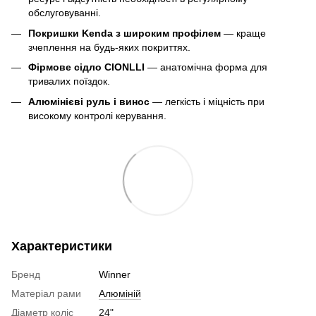
обслуговуванні.
Покришки Kenda з широким профілем
— краще
зчеплення на будь-яких покриттях.
Фірмове сідло CIONLLI
— анатомічна форма для
тривалих поїздок
.
Алюмінієві руль і винос
— легкість і міцність при
високому контролі керування.
Характеристики
Бренд
Winner
Матеріал рами
Алюміній
Діаметр коліс
24"