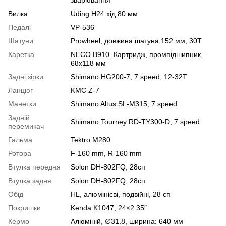
Вилка
Uding H24 хід 80 мм
Педалі
VP-536
Шатуни
Prowheel, довжина шатуна 152 мм, 30Т
Каретка
NECO B910. Картридж, промпідшипник,
68x118 мм
Задні зірки
Shimano HG200-7, 7 speed, 12-32T
Ланцюг
KMC Z-7
Манетки
Shimano Altus SL-M315, 7 speed
Задній
Shimano Tourney RD-TY300-D, 7 speed
перемикач
Гальма
Tektro M280
Ротора
F-160 mm, R-160 mm
Втулка передня
Solon DH-802FQ, 28сп
Втулка задня
Solon DH-802FQ, 28сп
Обід
HL, алюмінієві, подвійні, 28 сп
Покришки
Kenda K1047, 24×2.35″
Кермо
Алюміній, ∅31.8, ширина: 640 мм