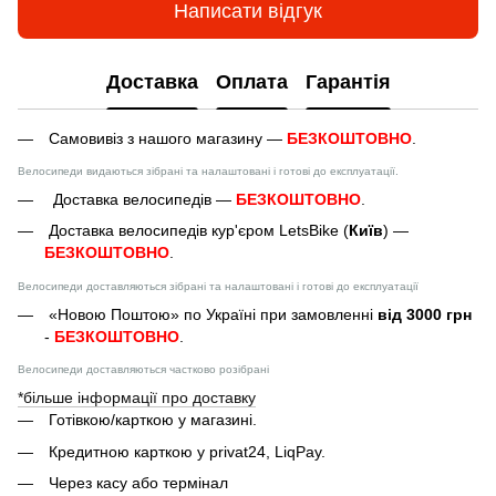
Написати відгук
Доставка
Оплата
Гарантія
Самовивіз з нашого магазину —
БЕЗКОШТОВНО
.
Велосипеди видаються зібрані та налаштовані і готові до експлуатації.
Доставка велосипедів —
БЕЗКОШТОВНО
.
Доставка велосипедів кур'єром LetsBike (
Київ
) —
БЕЗКОШТОВНО
.
Велосипеди доставляються зібрані та налаштовані і готові до експлуатації
«Новою Поштою» по Україні при замовленні
від 3000 грн
-
БЕЗКОШТОВНО
.
Велосипеди доставляються частково розібрані
*більше інформації про доставку
Готівкою/карткою у магазині.
Кредитною карткою у privat24, LiqPay.
Через касу або термінал