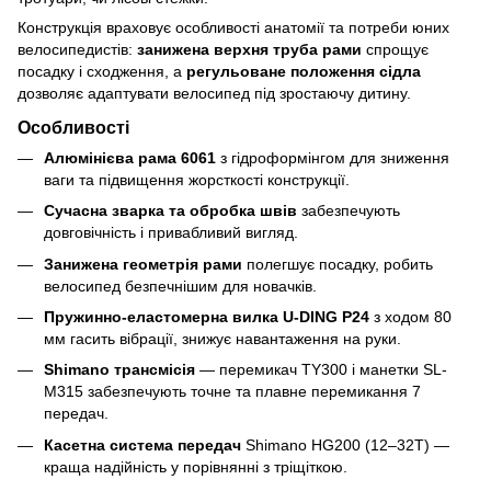
Конструкція враховує особливості анатомії та потреби юних
велосипедистів:
занижена верхня труба рами
спрощує
посадку і сходження, а
регульоване положення сідла
дозволяє адаптувати велосипед під зростаючу дитину.
Особливості
Алюмінієва рама 6061
з гідроформінгом для зниження
ваги та підвищення жорсткості конструкції.
Сучасна зварка та обробка швів
забезпечують
довговічність і привабливий вигляд.
Занижена геометрія рами
полегшує посадку, робить
велосипед безпечнішим для новачків.
Пружинно-еластомерна вилка U-DING P24
з ходом 80
мм гасить вібрації, знижує навантаження на руки.
Shimano трансмісія
— перемикач TY300 і манетки SL-
M315 забезпечують точне та плавне перемикання 7
передач.
Касетна система передач
Shimano HG200 (12–32T) —
краща надійність у порівнянні з тріщіткою.