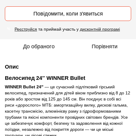
Повідомити, коли з'явиться
Реєструйся
та приймай участь у
дисконтній програмі
%
До обраного
Порівняти
Опис
Велосипед 24″ WINNER Bullet
WINNER Bullet 24″
— це сучасний підлітковий гірський
велосипед, призначений для дітей віком приблизно від 8 до 12
років або зростом від 125 до 145 см. Він поєднує в собі всі
риси «дорослого» МТБ: амортизаційну вилку, дискові гальма,
касетну трансмісію, алюмінієву раму з гідроформованими
трубами та якісні компоненти провідних світових брендів. Усе
це забезпечує комфорт, безпеку та задоволення від кожної
поїздки, незалежно від покриття дороги — чи це міські
тротуари
,
чи лісові стежки.