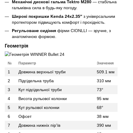
Механічні дискові гальма Tektro M280
— стабільна
гальмівна сила в будь-яку погоду.
Широкі покришки Kenda 24x2.35″
з універсальним
протектором підвищують комфорт і прохідність.
Регульоване сидіння
фірми CIONLLI — зручне, з
анатомічною формою.
Геометрія
№
Параметр
Значення
1
Довжина верхньої труби
509.1 мм
2
Підсідельна труба
310 мм
3
Кут підсідельної труби
73°
4
Висота рульової колонки
95 мм
5
Кут рульової колонки
68°
6
Офсет
38 мм
7
Довжина нижніх пір’їв
390 мм