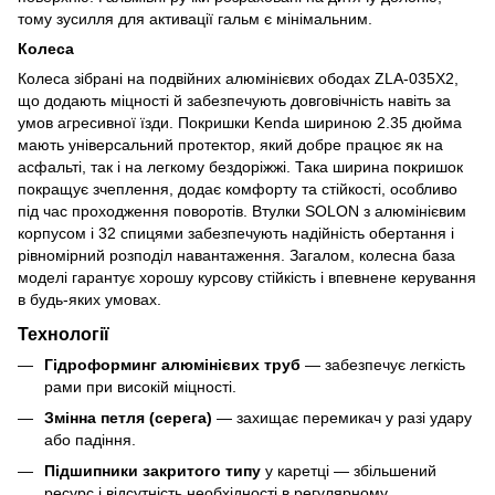
тому зусилля для активації гальм є мінімальним.
Колеса
Колеса зібрані на подвійних алюмінієвих ободах ZLA-035X2,
що додають міцності й забезпечують довговічність навіть за
умов агресивної їзди. Покришки Kenda шириною 2.35 дюйма
мають універсальний протектор, який добре працює як на
асфальті, так і на легкому бездоріжжі. Така ширина покришок
покращує зчеплення, додає комфорту та стійкості, особливо
під час проходження поворотів. Втулки SOLON з алюмінієвим
корпусом і 32 спицями забезпечують надійність обертання і
рівномірний розподіл навантаження. Загалом, колесна база
моделі гарантує хорошу курсову стійкість і впевнене керування
в будь-яких умовах.
Технології
Гідроформинг алюмінієвих труб
— забезпечує легкість
рами при високій міцності.
Змінна петля (серега)
— захищає перемикач у разі удару
або падіння.
Підшипники закритого типу
у каретці — збільшений
ресурс і відсутність необхідності в регулярному