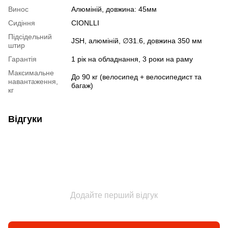
Винос
Алюміній, довжина: 45мм
Сидіння
CIONLLI
Підсідельний
JSH, алюміній, ∅31.6, довжина 350 мм
штир
Гарантія
1 рік на обладнання, 3 роки на раму
Максимальне
До 90 кг (велосипед + велосипедист та
навантаження,
багаж)
кг
Відгуки
Додайте перший відгук