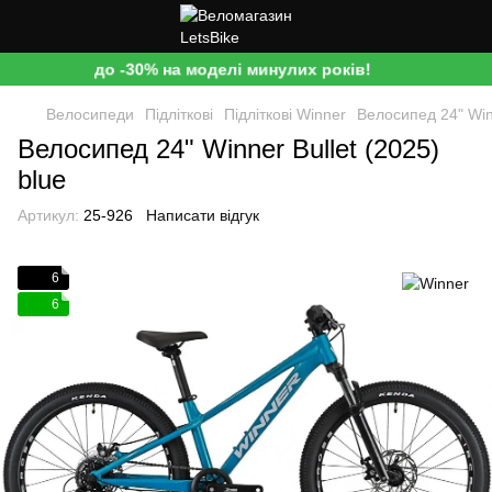
до -30% на моделі минулих років!
Велосипеди
Підліткові
Підліткові Winner
Велосипед 24" Winn
Велосипед 24" Winner Bullet (2025)
blue
Артикул:
25-926
Написати відгук
6
6