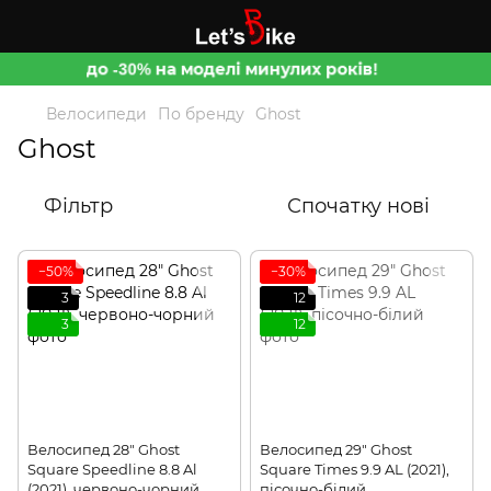
до -30% на моделі минулих років!
Велосипеди
По бренду
Ghost
Ghost
Фільтр
Спочатку нові
−50%
−30%
3
12
3
12
Велосипед 28" Ghost
Велосипед 29" Ghost
Square Speedline 8.8 Al
Square Times 9.9 AL (2021),
(2021), червоно-чорний
пісочно-білий