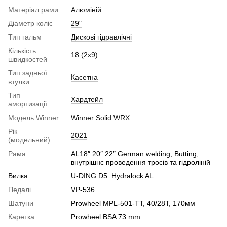
Матеріал рами
Алюміній
Діаметр коліс
29"
Тип гальм
Дискові гідравлічні
Кількість
18 (2x9)
швидкостей
Тип задньої
Касетна
втулки
Тип
Хардтейл
амортизації
Модель Winner
Winner Solid WRX
Рік
2021
(модельний)
Рама
AL18″ 20″ 22″ German welding, Butting,
внутрішнє проведення тросів та гідроліній
Вилка
U-DING D5. Hydralock AL.
Педалі
VP-536
Шатуни
Prowheel MPL-501-TT, 40/28Т, 170мм
Каретка
Prowheel BSA 73 mm