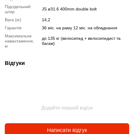
Підсідельний
JS ø31.6 400mm double bolt
штир
Вага (кг)
14,2
Гарантія
36 міс. на раму 12 міс. на обладнання
Максимальне
до 135 кг (велосипед + велосипедист та
навантаження,
багаж)
кг
Відгуки
Додайте перший відгук
Написати відгук