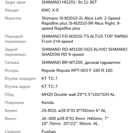
Задні зірки
SHIMANO HG201- 9s 11-36T
Ланцюг
KMC X-9
Манетки
Shimano Sl-M2010-2L Altus Left, 2-Speed
Rapidfire plus Sl-M2010-9R Altus Right, 9-
speed Rapidfire plus
Передній
SHIMANO FD-M2020-TS ALTUS TOP SWING
перемикач
Front 2×9-speed
Задній
SHIMANO RD-M3100-SGS ALIVIO SHIMANO
перемикач
SHADOW RD 9-speed
Гальма
SHIMANO BR-MT200, дискові гідравлічні
Ротора
Repute Repute RPT-003 F:180 R:160
Втулка передня
KT TC-7
Втулка задня
KT TC-7
Обід
MH20 Double wall 29″*1.5″14G*32H AL.
Покришки
Kenda
Кермо
JS-802L ø28.6*31.8*700mm 6° AL.
Винос
JA -008 ø28.6*31.8mm. H40mm, 7°
18″:70mm. 20″/22″: 90mm. AL.
Сидіння
Fushan