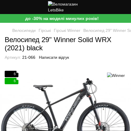
до -30% на моделі минулих років!
Велосипеди
Гірські
Гірські Winner
Велосипед 29" Winner So
Велосипед 29" Winner Solid WRX
(2021) black
Артикул:
21-066
Написати відгук
6
6