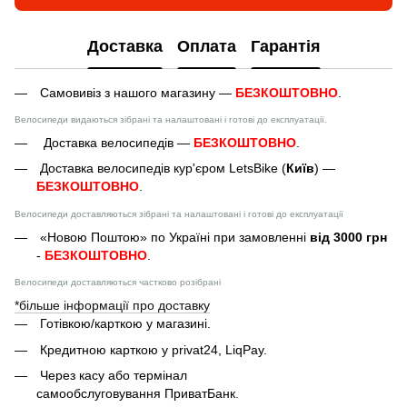
Доставка
Оплата
Гарантія
Самовивіз з нашого магазину —
БЕЗКОШТОВНО
.
Велосипеди видаються зібрані та налаштовані і готові до експлуатації.
Доставка велосипедів —
БЕЗКОШТОВНО
.
Доставка велосипедів кур'єром LetsBike (
Київ
) —
БЕЗКОШТОВНО
.
Велосипеди доставляються зібрані та налаштовані і готові до експлуатації
«Новою Поштою» по Україні при замовленні
від 3000 грн
-
БЕЗКОШТОВНО
.
Велосипеди доставляються частково розібрані
*більше інформації про доставку
Готівкою/карткою у магазині.
Кредитною карткою у privat24, LiqPay.
Через касу або термінал
самообслуговування ПриватБанк.