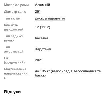
Матеріал рами
Алюміній
Діаметр коліс
29"
Тип гальм
Дискові гідравлічні
Кількість
12 (1х12)
швидкостей
Тип задньої
Касетна
втулки
Тип
Хардтейл
амортизації
Рік
2021
(модельний)
Максимальне
до 135 кг (велосипед + велосипедист та
навантаження,
багаж)
кг
Відгуки