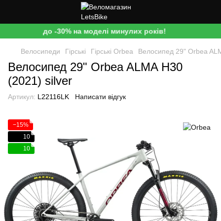
до -30% на моделі минулих років!
Велосипеди
Гірські
Гірські Orbea
Велосипед 29" Orbea ALMA
Велосипед 29" Orbea ALMA H30
(2021) silver
Артикул:
L22116LK
Написати відгук
−15%
10
10