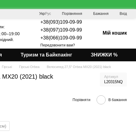
Порівняння
Укр
Рус
Бажання
Вхід
+38(093)109-09-99
ти:
+38(097)109-09-99
Мій кошик
:00–19:00
+38(066)109-09-99
хідний.
Передзвонити вам?
я
Туризм та Байкпакінг
ЗНИЖКИ %
Гірські
Гірські Orbea
Велосипед 27,5" Orbea MX20 (2021) black
 MX20 (2021) black
Артикул
L20315NQ
Порівняти
В бажання
см)