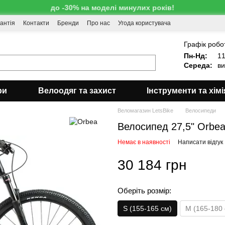
до -30% на моделі минулих років!
антія
Контакти
Бренди
Про нас
Угода користувача
!
Графік робо
Пн-Нд:
11
Середа:
ви
ри
Велоодяг та захист
Інструменти та хімі
Веломагазин LetsBike
Велосипеди
Велосипед 27,5" Orbea
Немає в наявності
Написати відгук
30 184 грн
Оберіть розмір:
S (155-165 см)
M (165-180 