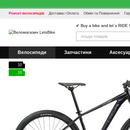
Перейти до основного контенту
Ремонт велосипедів
Доставка і Оплата
Обмін та Повернення
Гар
✔ Buy a bike and let`s RIDE 
Велосипеди
Запчастини
Аксесуа
10
10