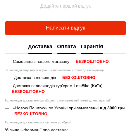
Додайте перший відгук
Написати відгук
Доставка
Оплата
Гарантія
Самовивіз з нашого магазину —
БЕЗКОШТОВНО
.
Велосипеди видаються зібрані та налаштовані і готові до експлуатації.
Доставка велосипедів —
БЕЗКОШТОВНО
.
Доставка велосипедів кур'єром LetsBike (
Київ
) —
БЕЗКОШТОВНО
.
Велосипеди доставляються зібрані та налаштовані і готові до експлуатації
«Новою Поштою» по Україні при замовленні
від 3000 грн
-
БЕЗКОШТОВНО
.
Велосипеди доставляються частково розібрані
*більше інформації про доставку