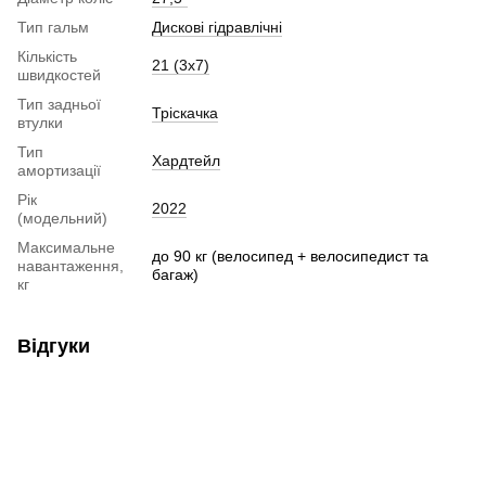
Тип гальм
Дискові гідравлічні
Кількість
21 (3х7)
швидкостей
Тип задньої
Тріскачка
втулки
Тип
Хардтейл
амортизації
Рік
2022
(модельний)
Максимальне
до 90 кг (велосипед + велосипедист та
навантаження,
багаж)
кг
Відгуки