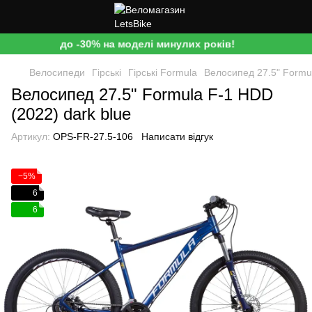
до -30% на моделі минулих років!
Велосипеди
Гірські
Гірські Formula
Велосипед 27.5" Formul
Велосипед 27.5" Formula F-1 HDD
(2022) dark blue
Артикул:
OPS-FR-27.5-106
Написати відгук
−5%
6
6