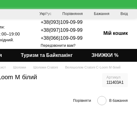
Порівняння
Укр
Рус
Бажання
Вхід
+38(093)109-09-99
ти:
+38(097)109-09-99
Мій кошик
:00–19:00
+38(066)109-09-99
хідний.
Передзвонити вам?
я
Туризм та Байкпакінг
ЗНИЖКИ %
хист
Шоломи
Шоломи Cratoni
Велошолом Cratoni C-Loom M білий
Loom M білий
Артикул
111403A1
Порівняти
В бажання