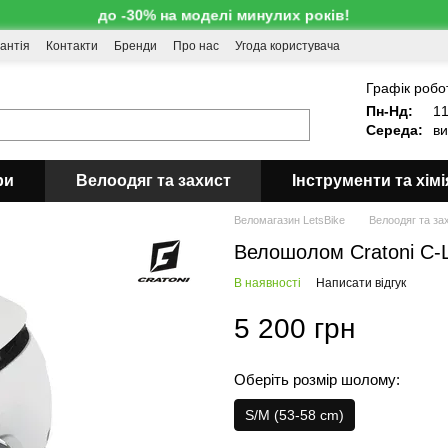
до -30% на моделі минулих років!
антія
Контакти
Бренди
Про нас
Угода користувача
!
Графік робо
Пн-Нд:
11
Середа:
ви
ри
Велоодяг та захист
Інструменти та хімі
Веломагазин LetsBike
Велоодяг та за
Велошолом Cratoni C-
В наявності
Написати відгук
5 200 грн
Оберіть розмір шолому:
S/M (53-58 cm)