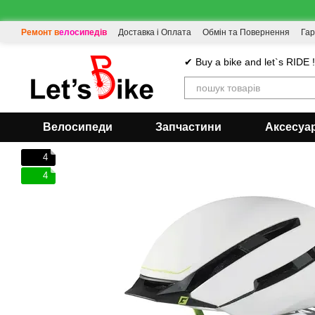
Перейти до основного контенту
Ремонт велосипедів
Доставка і Оплата
Обмін та Повернення
Гар
✔ Buy a bike and let`s RIDE 
Велосипеди
Запчастини
Аксесуа
4
4