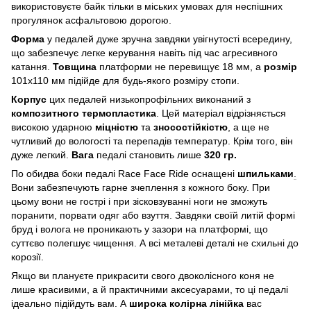
використовуєте байк тільки в міських умовах для неспішних
прогулянок асфальтовою дорогою.
Форма
у педалей дуже зручна завдяки увігнутості всередину,
що забезпечує легке керування навіть під час агресивного
катання.
Товщина
платформи не перевищує 18 мм, а
розмір
101х110 мм підійде для будь-якого розміру стопи.
Корпус
цих педалей низькопрофільних виконаний з
композитного термопластика
. Цей матеріал відрізняється
високою ударною
міцністю
та
зносостійкістю
, а ще не
чутливий до вологості та перепадів температур. Крім того, він
дуже легкий.
Вага
педалі становить лише
320 гр.
По обидва боки педалі Race Face Ride оснащені
шпильками
.
Вони забезпечують гарне зчеплення з кожного боку. При
цьому вони не гострі і при зісковзуванні ноги не зможуть
поранити, порвати одяг або взуття. Завдяки своїй литій формі
бруд і волога не проникають у зазори на платформі, що
суттєво полегшує чищення. А всі металеві деталі не схильні до
корозії.
Якщо ви плануєте прикрасити свого двоколісного коня не
лише красивими, а й практичними аксесуарами, то ці педалі
ідеально підійдуть вам. А
широка колірна лінійка
вас