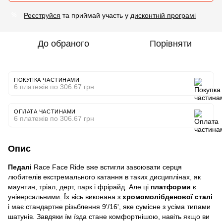
Реєструйся
та приймай участь у
дисконтній програмі
%
До обраного
Порівняти
ПОКУПКА ЧАСТИНАМИ
6 платежів по 306.67 грн
ОПЛАТА ЧАСТИНАМИ
6 платежів по 306.67 грн
Опис
Педалі
Race Face Ride вже встигли завоювати серця
любителів екстремального катання в таких дисциплінах, як
маунтин, тріал, дерт, парк і фрірайд. Але ці
платформи
є
універсальними
.
Їх вісь виконана з
хромомолібденової сталі
і має стандартне різьблення 9'/16', яке сумісне з усіма типами
шатунів. Завдяки їм їзда стане комфортнішою, навіть якщо ви