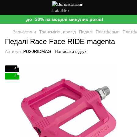
до -30% на моделі минулих років!
Запчастини
Трансмісія, привід
Педалі
Платформи
Платф
Педалі Race Face RIDE magenta
Артикул:
PD20RIDMAG
Написати відгук
6
6