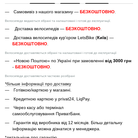
Самовивіз з нашого магазину —
БЕЗКОШТОВНО
.
Велосипеди видаються зібрані та налаштовані і готові до експлуатації.
Доставка велосипедів —
БЕЗКОШТОВНО
.
Доставка велосипедів кур'єром LetsBike (
Київ
) —
БЕЗКОШТОВНО
.
Велосипеди доставляються зібрані та налаштовані і готові до експлуатації
«Новою Поштою» по Україні при замовленні
від 3000 грн
-
БЕЗКОШТОВНО
.
Велосипеди доставляються частково розібрані
*більше інформації про доставку
Готівкою/карткою у магазині.
Кредитною карткою у privat24, LiqPay.
Через касу або термінал
самообслуговування ПриватБанк.
Гарантія від виробника від 12 місяців. Більш детальну
інформацію можна дізнатися у менеджера.
*детальніше про гарантію