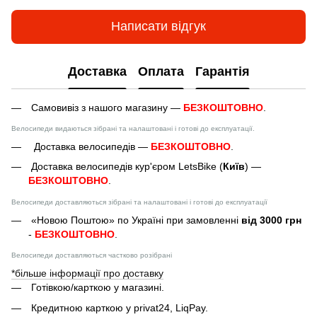
Написати відгук
Доставка
Оплата
Гарантія
Самовивіз з нашого магазину —
БЕЗКОШТОВНО
.
Велосипеди видаються зібрані та налаштовані і готові до експлуатації.
Доставка велосипедів —
БЕЗКОШТОВНО
.
Доставка велосипедів кур'єром LetsBike (
Київ
) —
БЕЗКОШТОВНО
.
Велосипеди доставляються зібрані та налаштовані і готові до експлуатації
«Новою Поштою» по Україні при замовленні
від 3000 грн
-
БЕЗКОШТОВНО
.
Велосипеди доставляються частково розібрані
*більше інформації про доставку
Готівкою/карткою у магазині.
Кредитною карткою у privat24, LiqPay.