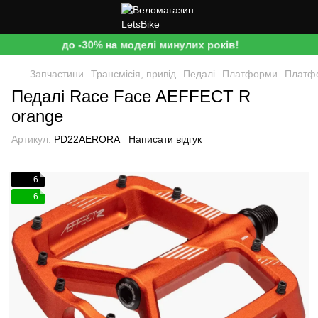
до -30% на моделі минулих років!
Запчастини
Трансмісія, привід
Педалі
Платформи
Платф
Педалі Race Face AEFFECT R
orange
Артикул:
PD22AERORA
Написати відгук
6
6