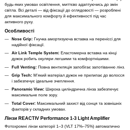
будь-яких умовах освітлення, миттєво адаптуючись до змін
світла. Всі деталі — від фіксації до оглядовості — розроблені
для максимального комфорту й ефективності під час
активного руху.
Особливості
Nose Grip:
Гнучка амортизуюча вставка на переніссі для
надійної фіксації.
Air Link Temple System:
Еластомерна вставка на кінці
дужок робить окуляри легшими та комфортнішими.
Full Venting:
Повна вентиляція запобігає запотіванню лінз.
Grip Tech:
М’який матеріал дужок не прилипає до волосся
і забезпечує ідеальне зчеплення.
Panoramic View:
Широка циліндрична лінза забезпечує
максимальне поле зору.
Total Cover:
Максимальний захист від сонця та зовнішніх
факторів у складних умовах.
Лінзи REACTIV Performance 1-3 Light Amplifier
Фотохромні лінзи категорії 1–3 (VLT 17%–75%) автоматично