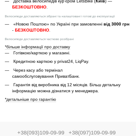
Доставка велосипедів кур'єром LetsBike (
Київ
) —
БЕЗКОШТОВНО
.
Велосипеди доставляються зібрані та налаштовані і готові до експлуатації
«Новою Поштою» по Україні при замовленні
від 3000 грн
-
БЕЗКОШТОВНО
.
Велосипеди доставляються частково розібрані
*більше інформації про доставку
Готівкою/карткою у магазині.
Кредитною карткою у privat24, LiqPay.
Через касу або термінал
самообслуговування ПриватБанк.
Гарантія від виробника від 12 місяців. Більш детальну
інформацію можна дізнатися у менеджера.
*детальніше про гарантію
+38(093)109-09-99
+38(097)109-09-99