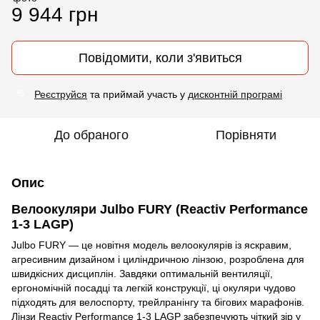
9 944 грн
Повідомити, коли з'явиться
Реєструйся
та приймай участь у
дисконтній програмі
%
До обраного
Порівняти
Опис
Велоокуляри Julbo FURY (Reactiv Performance
1-3 LAGP)
Julbo FURY — це новітня модель велоокулярів із яскравим,
агресивним дизайном і циліндричною лінзою, розроблена для
швидкісних дисциплін. Завдяки оптимальній вентиляції,
ергономічній посадці та легкій конструкції, ці окуляри чудово
підходять для велоспорту, трейлранінгу та бігових марафонів.
Лінзи Reactiv Performance 1-3 LAGP забезпечують чіткий зір у