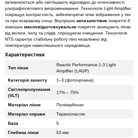
затемнюються або світлішають відповідно до інтенсивності
ультрафіолетового випромінювання. Технологія Light Amplifier
покращує контрастність, забезпечуючи чітке зображення у тіні
та при яскравому сонці. Внутрішнє
антизапотівне
покриття й
зовнішнє
масловідштовхувальне
покриття захищають лінзи
від вологи, пилу та слідів, спрощуючи очищення. Технологія
NTS гарантує стабільну роботу лінз незалежно від
температури навколишнього середовища.
Характеристики
Reactiv Performance 1-3 Light
Тип лінзи
Amplifier (LAGP)
Категорія захисту
1–3 (фотохромна)
Світлопропускання
17% – 75%
(VLT)
Матеріал лінзи
Полікарбонат
Матеріал оправи
Термопластик
База
5
Глибина лінзи
53 мм