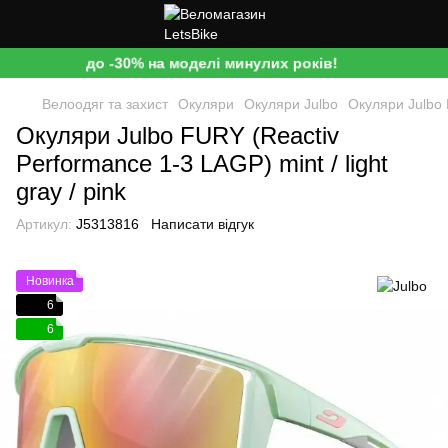
до -30% на моделі минулих років!
Велоодяг та захист
Окуляри
Окуляри Julbo
Окуляри Julbo F
Окуляри Julbo FURY (Reactiv
Performance 1-3 LAGP) mint / light
gray / pink
Артикул:
J5313816
Написати відгук
Новинка
6
6