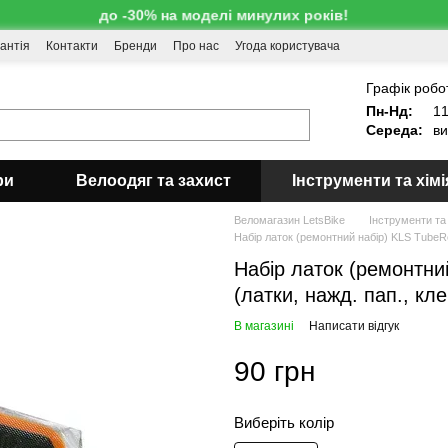
до -30% на моделі минулих років!
антія
Контакти
Бренди
Про нас
Угода користувача
!
Графік робо
Пн-Нд:
11
Середа:
ви
ри
Велоодяг та захист
Інструменти та хімі
Веломагазин LetsBike
Інструменти та 
Набір латок (ремонтний набір) KLS TubeRepa
Набір латок (ремонтний
(латки, нажд. пап., кле
В магазині
Написати відгук
90 грн
Виберіть колір