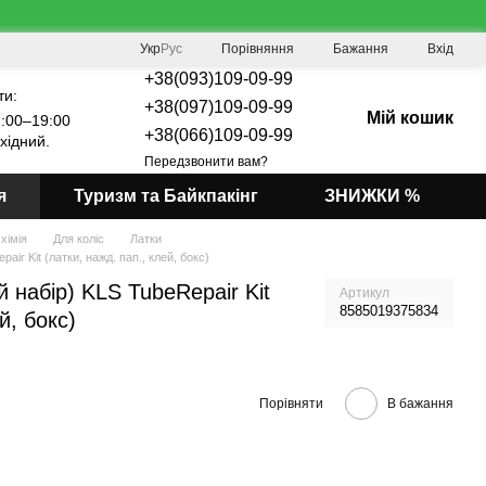
Порівняння
Укр
Рус
Бажання
Вхід
+38(093)109-09-99
ти:
+38(097)109-09-99
Мій кошик
:00–19:00
+38(066)109-09-99
хідний.
Передзвонити вам?
я
Туризм та Байкпакінг
ЗНИЖКИ %
хімія
Для коліс
Латки
ir Kit (латки, нажд. пап., клей, бокс)
 набір) KLS TubeRepair Kit
Артикул
8585019375834
й, бокс)
Порівняти
В бажання