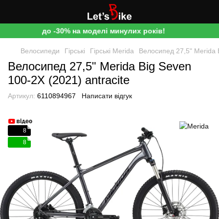
до -30% на моделі минулих років!
Велосипеди
Гірські
Гірські Merida
Велосипед 27,5" Merida B
Велосипед 27,5" Merida Big Seven
100-2X (2021) antracite
Артикул:
6110894967
Написати відгук
8
8