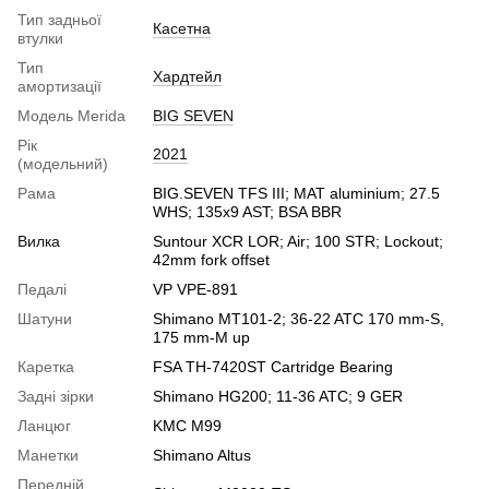
Тип задньої
Касетна
втулки
Тип
Хардтейл
амортизації
Модель Merida
BIG SEVEN
Рік
2021
(модельний)
Рама
BIG.SEVEN TFS III; MAT aluminium; 27.5
WHS; 135x9 AST; BSA BBR
Вилка
Suntour XCR LOR; Air; 100 STR; Lockout;
42mm fork offset
Педалі
VP VPE-891
Шатуни
Shimano MT101-2; 36-22 ATC 170 mm-S,
175 mm-M up
Каретка
FSA TH-7420ST Cartridge Bearing
Задні зірки
Shimano HG200; 11-36 ATC; 9 GER
Ланцюг
KMC M99
Манетки
Shimano Altus
Передній