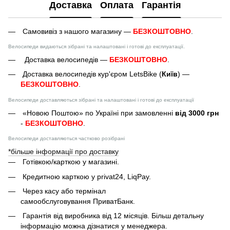
Доставка
Оплата
Гарантія
Самовивіз з нашого магазину —
БЕЗКОШТОВНО
.
Велосипеди видаються зібрані та налаштовані і готові до експлуатації.
Доставка велосипедів —
БЕЗКОШТОВНО
.
Доставка велосипедів кур'єром LetsBike (
Київ
) —
БЕЗКОШТОВНО
.
Велосипеди доставляються зібрані та налаштовані і готові до експлуатації
«Новою Поштою» по Україні при замовленні
від 3000 грн
-
БЕЗКОШТОВНО
.
Велосипеди доставляються частково розібрані
*більше інформації про доставку
Готівкою/карткою у магазині.
Кредитною карткою у privat24, LiqPay.
Через касу або термінал
самообслуговування ПриватБанк.
Гарантія від виробника від 12 місяців. Більш детальну
інформацію можна дізнатися у менеджера.