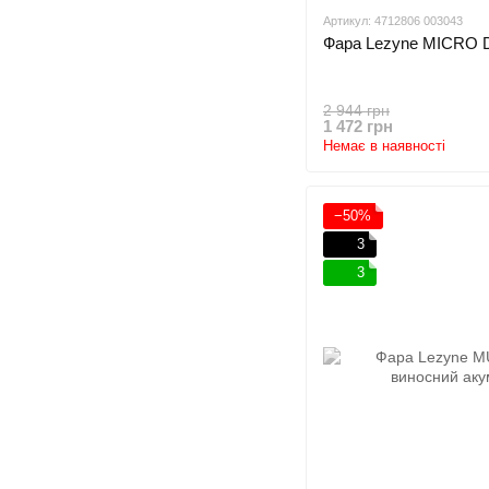
Артикул: 4712806 003043
Фара Lezyne MICRO 
2 944 грн
1 472 грн
Немає в наявності
−50%
3
3