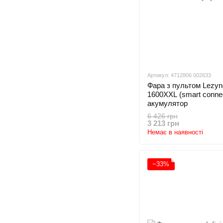
Артикул: 4712806 002633
Фара з пультом Lez
1600XXL (smart conne
акумулятор
6 426 грн
3 213 грн
Немає в наявності
−33%