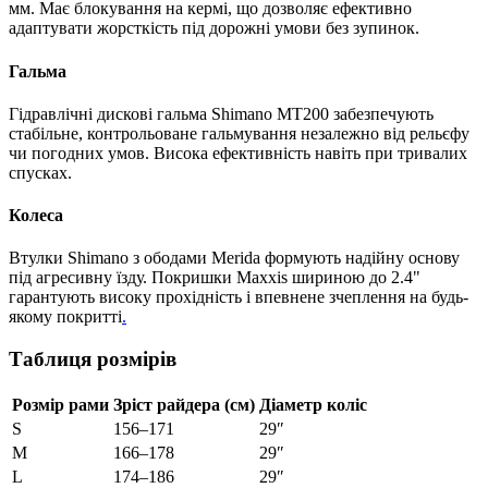
мм. Має блокування на кермі, що дозволяє ефективно
адаптувати жорсткість під дорожні умови без зупинок.
Гальма
Гідравлічні дискові гальма Shimano MT200 забезпечують
стабільне, контрольоване гальмування незалежно від рельєфу
чи погодних умов. Висока ефективність навіть при тривалих
спусках.
Колеса
Втулки Shimano з ободами Merida формують надійну основу
під агресивну їзду. Покришки Maxxis шириною до 2.4"
гарантують високу прохідність і впевнене зчеплення на будь-
якому покритті
.
Таблиця розмірів
Розмір рами
Зріст райдера (см)
Діаметр коліс
S
156–171
29″
M
166–178
29″
L
174–186
29″