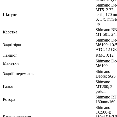
Shimano De
MT512 32
Шатуни
teeth, 170 m
S, 175 mm-
up
Shimano BB
Каретка
MT-501; 2
Shimano De
Задні зірки
M6100; 10-
ATC; 12 G
Ланцюг
KMC X12
Shimano De
Манетки
M6100
Shimano
Задній перемикач
Deore; SGS
Shimano
Гальма
MT200; 2
piston
Shimano RT
Ротора
180mm/160
Shimano
TC500-B;
Втулка передня
110x15 WH