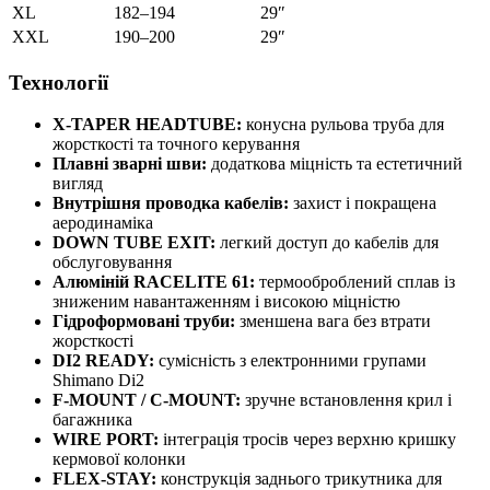
XL
182–194
29″
XXL
190–200
29″
Технології
X-TAPER HEADTUBE:
конусна рульова труба для
жорсткості та точного керування
Плавні зварні шви:
додаткова міцність та естетичний
вигляд
Внутрішня проводка кабелів:
захист і покращена
аеродинаміка
DOWN TUBE EXIT:
легкий доступ до кабелів для
обслуговування
Алюміній RACELITE 61:
термооброблений сплав із
зниженим навантаженням і високою міцністю
Гідроформовані труби:
зменшена вага без втрати
жорсткості
DI2 READY:
сумісність з електронними групами
Shimano Di2
F-MOUNT / C-MOUNT:
зручне встановлення крил і
багажника
WIRE PORT:
інтеграція тросів через верхню кришку
кермової колонки
FLEX-STAY:
конструкція заднього трикутника для