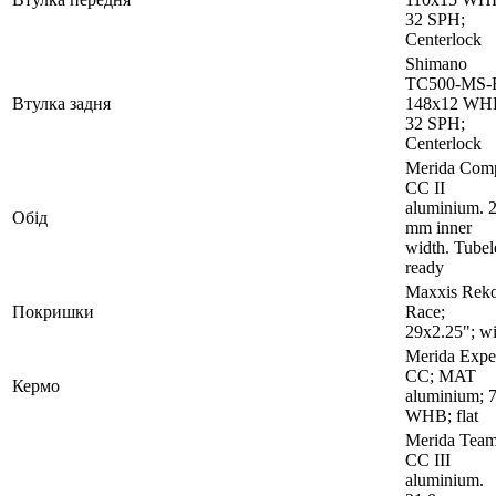
32 SPH;
Centerlock
Shimano
TC500-MS-
Втулка задня
148x12 WH
32 SPH;
Centerlock
Merida Com
CC II
aluminium. 
Обід
mm inner
width. Tubel
ready
Maxxis Rek
Покришки
Race;
29x2.25"; wi
Merida Expe
CC; MAT
Кермо
aluminium; 
WHB; flat
Merida Tea
CC III
aluminium.