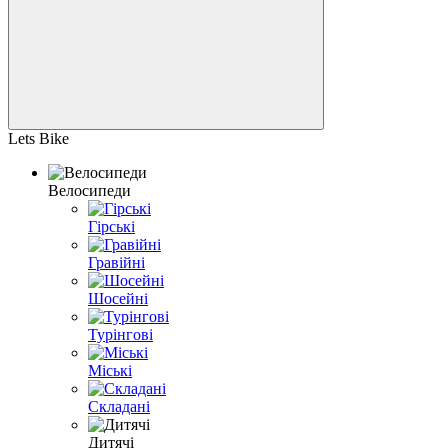
Lets Bike
Велосипеди
Гірські
Гравійні
Шосейні
Турінгові
Міські
Складані
Дитячі