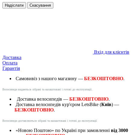
Надіслати
Скасування
Вхід для клієнтів
Доставка
Оплата
Гарантія
Самовивіз з нашого магазину —
БЕЗКОШТОВНО
.
Велосипеди видаються зібрані та налаштовані і готові до експлуатації.
Доставка велосипедів —
БЕЗКОШТОВНО
.
Доставка велосипедів кур'єром LetsBike (
Київ
) —
БЕЗКОШТОВНО
.
Велосипеди доставляються зібрані та налаштовані і готові до експлуатації
«Новою Поштою» по Україні при замовленні
від 3000