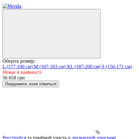
10
Оберіть розмір:
L (177-190 см)
M (167-183 см)
XL (187-200 см)
S (156-171 см)
Немає в наявності
56 658 грн
Повідомити, коли з'явиться
%
Реєструйся
та приймай участь у
дисконтній програмі