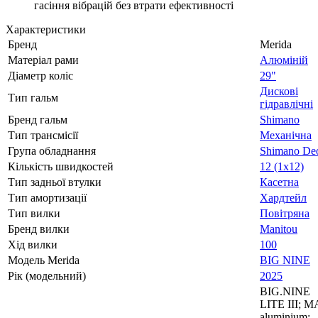
гасіння вібрацій без втрати ефективності
Характеристики
Бренд
Merida
Матеріал рами
Алюміній
Діаметр коліс
29"
Дискові
Тип гальм
гідравлічні
Бренд гальм
Shimano
Тип трансмісії
Механічна
Група обладнання
Shimano De
Кількість швидкостей
12 (1х12)
Тип задньої втулки
Касетна
Тип амортизації
Хардтейл
Тип вилки
Повітряна
Бренд вилки
Manitou
Хід вилки
100
Модель Merida
BIG NINE
Рік (модельний)
2025
BIG.NINE
LITE III; M
aluminium;