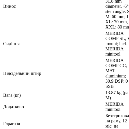
31.8 mm
Винос
diameter, -6°
stem angle. S
M: 60 mm, L
XL: 70 mm,
XXL: 80 m
MERIDA
COMP SL; 
Сидіння
mount; incl.
MERIDA
minitool
MERIDA
COMP CC;
MAT
Підсідельний штир
aluminium;
30.9 DSP; 0
SSB
13.87 kg (р
Вага (кг)
M)
MERIDA
Додатково
minitool
Безстрокова
на раму, 12
Гарантія
міс. на