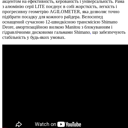
акцентом на ефективність, керованість і універсальність. Рама
з алюмінію серії LITE поєднує в собі жорсткість, легкість і
прогресивну геометрію AGILOMETER, яка дозволяє точно
підібрати посадку для кожного райдера. Велосипед
оснащений сучасною 12-швидкісною трансмісією Shimano
Deore, амортизаційною вилкою Manitou з блокуванням і
гідравлічними дисковими гальмами Shimano
,
що забезпечують
стабільність у будь-яких умовах.