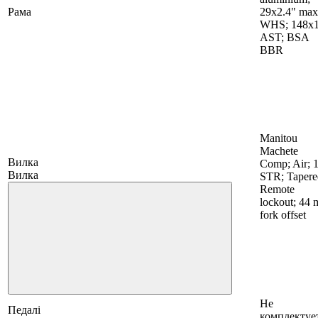
Рама
29x2.4" max
WHS; 148x
AST; BSA
BBR
Manitou
Machete
Вилка
Comp; Air; 
Вилка
STR; Tapere
Remote
lockout; 44
fork offset
Не
Педалі
комплектуе