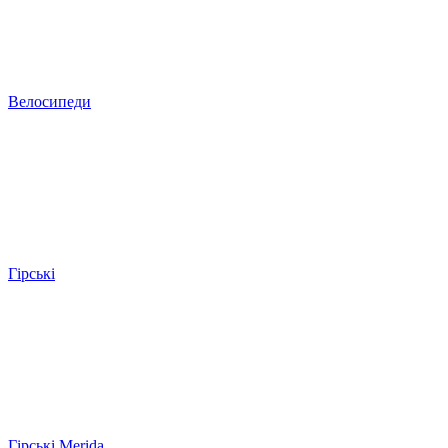
Велосипеди
Гірські
Гірські Merida