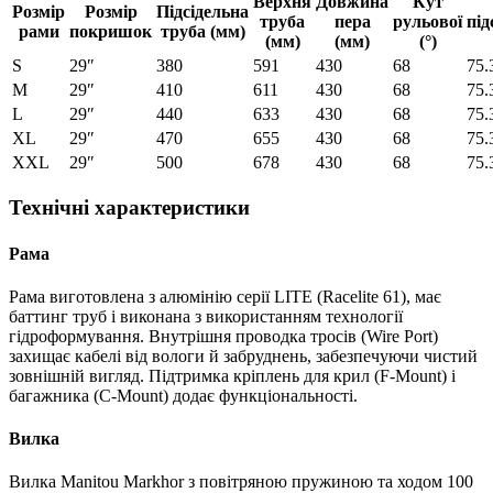
Верхня
Довжина
Кут
Розмір
Розмір
Підсідельна
труба
пера
рульової
під
рами
покришок
труба (мм)
(мм)
(мм)
(°)
S
29″
380
591
430
68
75.
M
29″
410
611
430
68
75.
L
29″
440
633
430
68
75.
XL
29″
470
655
430
68
75.
XXL
29″
500
678
430
68
75.
Технічні характеристики
Рама
Рама виготовлена з алюмінію серії LITE (Racelite 61), має
баттинг труб і виконана з використанням технології
гідроформування. Внутрішня проводка тросів (Wire Port)
захищає кабелі від вологи й забруднень, забезпечуючи чистий
зовнішній вигляд. Підтримка кріплень для крил (F-Mount) і
багажника (C-Mount) додає функціональності.
Вилка
Вилка Manitou Markhor з повітряною пружиною та ходом 100