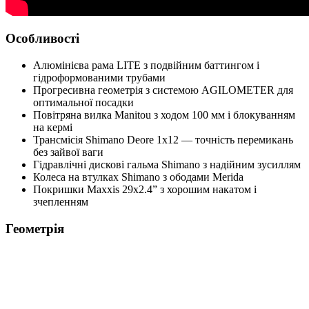
Особливості
Алюмінієва рама LITE з подвійним баттингом і
гідроформованими трубами
Прогресивна геометрія з системою AGILOMETER для
оптимальної посадки
Повітряна вилка Manitou з ходом 100 мм і блокуванням
на кермі
Трансмісія Shimano Deore 1x12 — точність перемикань
без зайвої ваги
Гідравлічні дискові гальма Shimano з надійним зусиллям
Колеса на втулках Shimano з ободами Merida
Покришки Maxxis 29x2.4” з хорошим накатом і
зчепленням
Геометрія