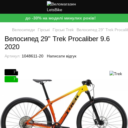
до -30% на моделі минулих років!
Велосипеди
Гірські
Гірські Trek
Велосипед 29" Trek Procali
Велосипед 29" Trek Procaliber 9.6
2020
Артикул:
1048611-20
Написати відгук
7
7