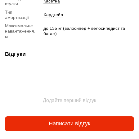
Касетна
втулки
Тип
Хардтейл
амортизації
Максимальне
до 135 кг (велосипед + велосипедист та
навантаження,
багаж)
кг
Відгуки
Додайте перший відгук
Написати відгук