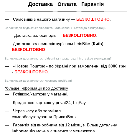
Доставка
Оплата
Гарантія
Самовивіз з нашого магазину —
БЕЗКОШТОВНО
.
Велосипеди видаються зібрані та налаштовані і готові до експлуатації.
Доставка велосипедів —
БЕЗКОШТОВНО
.
Доставка велосипедів кур'єром LetsBike (
Київ
) —
БЕЗКОШТОВНО
.
Велосипеди доставляються зібрані та налаштовані і готові до експлуатації
«Новою Поштою» по Україні при замовленні
від 3000 грн
-
БЕЗКОШТОВНО
.
Велосипеди доставляються частково розібрані
*більше інформації про доставку
Готівкою/карткою у магазині.
Кредитною карткою у privat24, LiqPay.
Через касу або термінал
самообслуговування ПриватБанк.
Гарантія від виробника від 12 місяців. Більш детальну
інформацію можна дізнатися у менеджера.