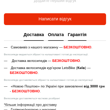
Додайте перший відгук
Написати відгук
Доставка
Оплата
Гарантія
Самовивіз з нашого магазину —
БЕЗКОШТОВНО
.
Велосипеди видаються зібрані та налаштовані і готові до експлуатації.
Доставка велосипедів —
БЕЗКОШТОВНО
.
Доставка велосипедів кур'єром LetsBike (
Київ
) —
БЕЗКОШТОВНО
.
Велосипеди доставляються зібрані та налаштовані і готові до експлуатації
«Новою Поштою» по Україні при замовленні
від 3000 грн
-
БЕЗКОШТОВНО
.
Велосипеди доставляються частково розібрані
*більше інформації про доставку
Готівкою/карткою у магазині.