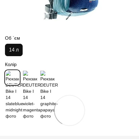
Об `єм
14 л
Колір