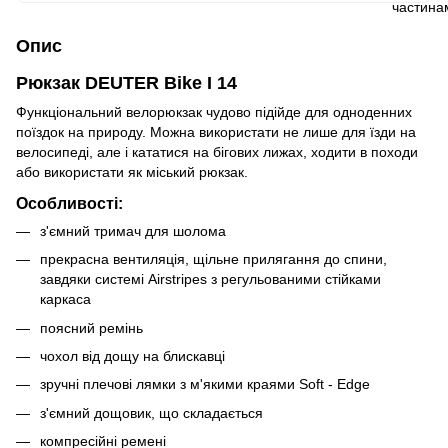
Опис
Рюкзак DEUTER Bike I 14
Функціональний велорюкзак чудово підійде для одноденних
поїздок на природу. Можна використати не лише для їзди на
велосипеді, але і кататися на бігових лижах, ходити в походи
або використати як міський рюкзак.
Особливості:
з'ємний тримач для шолома
прекрасна вентиляція, щільне прилягання до спини,
завдяки системі Airstripes з регульованими стійками
каркаса
поясний ремінь
чохол від дощу на блискавці
зручні плечові лямки з м'якими краями Soft - Edge
з'ємний дощовик, що складається
компресійні ремені