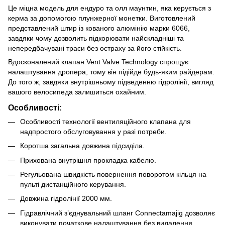
Це міцна модель для ендуро та олл маунтин, яка керується з
керма за допомогою плунжерної монетки. Виготовлений
представлений штир із кованого алюмінію марки 6066,
завдяки чому дозволить підкорювати найскладніші та
непередбачувані траси без остраху за його стійкість.
Вдосконалений клапан Vent Valve Technology спрощує
налаштування дропера, тому він підійде будь-яким райдерам.
До того ж, завдяки внутрішньому підведенню гідролінії, вигляд
вашого велосипеда залишиться охайним.
Особливості:
Особливості технології вентиляційного клапана для
надпростого обслуговування у разі потреби.
Коротша загальна довжина підсиділа.
Прихована внутрішня прокладка кабелю.
Регульована швидкість повернення поворотом кільця на
пульті дистанційного керування.
Довжина гідролінії 2000 мм.
Гідравлічний з’єднувальний шланг Connectamajig дозволяє
виконувати початкове налаштування без видалення