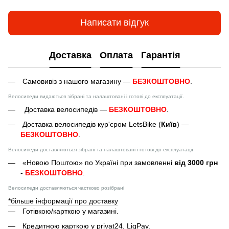
Написати відгук
Доставка
Оплата
Гарантія
Самовивіз з нашого магазину —
БЕЗКОШТОВНО
.
Велосипеди видаються зібрані та налаштовані і готові до експлуатації.
Доставка велосипедів —
БЕЗКОШТОВНО
.
Доставка велосипедів кур'єром LetsBike (
Київ
) —
БЕЗКОШТОВНО
.
Велосипеди доставляються зібрані та налаштовані і готові до експлуатації
«Новою Поштою» по Україні при замовленні
від 3000 грн
-
БЕЗКОШТОВНО
.
Велосипеди доставляються частково розібрані
*більше інформації про доставку
Готівкою/карткою у магазині.
Кредитною карткою у privat24, LiqPay.