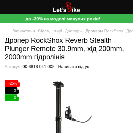
до -30% на моделі минулих років!
Запчастини
Сідла, штирі
Дроперы
Дроперы RockShox
Дро
Дропер RockShox Reverb Stealth -
Plunger Remote 30.9mm, хід 200mm,
2000mm гідролінія
Артикул:
00.6818.041.008
Написати відгук
−25%
3
3