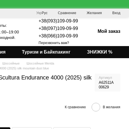
Сравнение
Укр
Рус
Желания
Вход
+38(093)109-09-99
оты:
+38(097)109-09-99
Мой заказ
:00–19:00
+38(066)109-09-99
ходной.
Перезвонить вам?
мия
Туризм и Байкпакинг
ЗНИЖКИ %
Шоссейные
Шоссейные Merida
000 (2025) silk mountain dust blue
cultura Endurance 4000 (2025) silk
Артикул
A62511A
00629
К сравнению
В желания