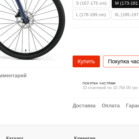
S (167-175 cm)
M (173-181
L (178-189 cm)
XL (185-197
Купить
Покупка ча
омментарий
ПОКУПКА ЧАСТЯМИ
10 платежей по 10 764.00 грн
Доставка
Оплата
Гара
Каталог
Клиентам