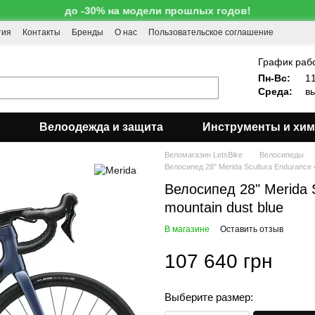
до -30% на модели прошлых годов!
тия
Контакты
Бренды
О нас
Пользовательское соглашение
!
График раб
Пн-Вс:
11
Среда:
вы
Велоодежда и защита
Инструменты и хи
Веломагазин LetsBike
Велосипеды
Велосипед 28" Merida Scultura Endurance 4
Велосипед 28" Merida S
mountain dust blue
В магазине
Оставить отзыв
107 640 грн
Выберите размер: