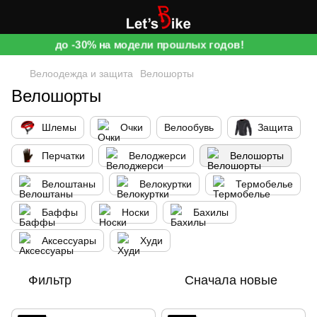
до -30% на модели прошлых годов!
Велоодежда и защита
Велошорты
Велошорты
Шлемы
Очки
Велообувь
Защита
Перчатки
Велоджерси
Велошорты
Велоштаны
Велокуртки
Термобелье
Баффы
Носки
Бахилы
Аксессуары
Худи
Фильтр
Сначала новые