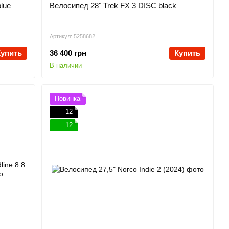
blue
Велосипед 28" Trek FX 3 DISC black
Артикул: 5258682
Купить
36 400 грн
Купить
В наличии
Новинка
12
12