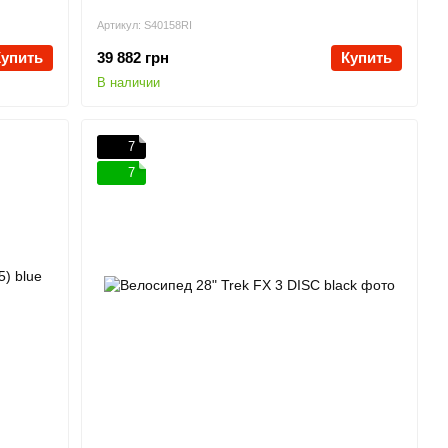
Артикул: S40158RI
Купить
39 882 грн
Купить
В наличии
7
7