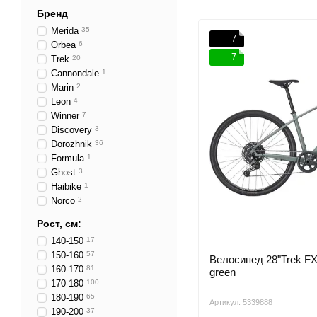
Бренд
Merida
35
7
Orbea
6
7
Trek
20
Cannondale
1
Marin
2
Leon
4
Winner
7
Discovery
3
Dorozhnik
36
Formula
1
Ghost
3
Haibike
1
Norco
2
Рост, см:
140-150
17
150-160
57
Велосипед 28"Trek FX 
160-170
81
green
170-180
100
180-190
65
Артикул: 5339888
190-200
37