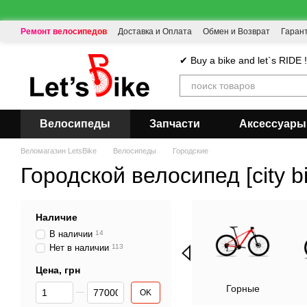
Перейти к основному контенту
Ремонт велосипедов
Доставка и Оплата
Обмен и Возврат
Гаран
✔ Buy a bike and let`s RIDE 
Велосипеды
Запчасти
Аксессуары
Веломагазин LetsBike
Велосипеды
Городские
Городской велосипед [city b
Наличие
В наличии
14
Нет в наличии
113
Цена, грн
От Цена, грн
До Цена, грн
Горные
OK