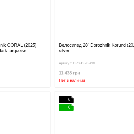
hnik CORAL (2025)
Велосипед 28" Dorozhnik Korund (20
ark turquoise
silver
Артикул: OPS-D-28-490
11 438 грн
Нет в наличии
6
6