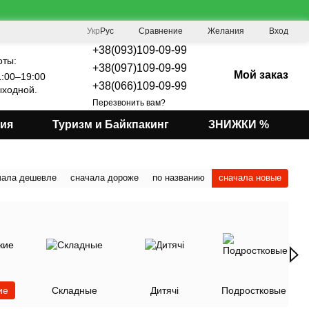
Сравнение
Укр
Рус
Желания
Вход
+38(093)109-09-99
оты:
+38(097)109-09-99
Мой заказ
:00–19:00
+38(066)109-09-99
ходной.
Перезвонить вам?
мия
Туризм и Байкпакинг
ЗНИЖКИ %
чала дешевле
сначала дороже
по названию
сначала новые
ие
Складные
Дитячі
Подростковые