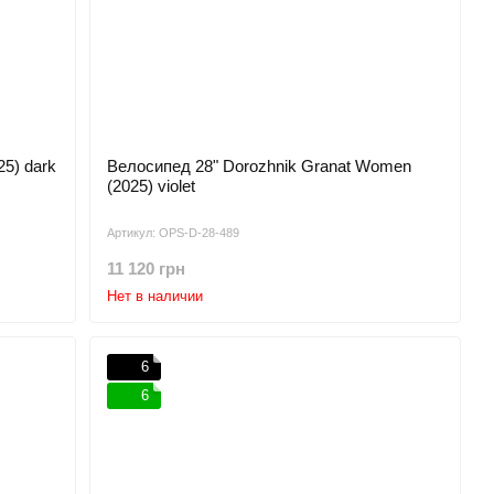
25) dark
Велосипед 28" Dorozhnik Granat Women
(2025) violet
Артикул: OPS-D-28-489
11 120 грн
Нет в наличии
6
6