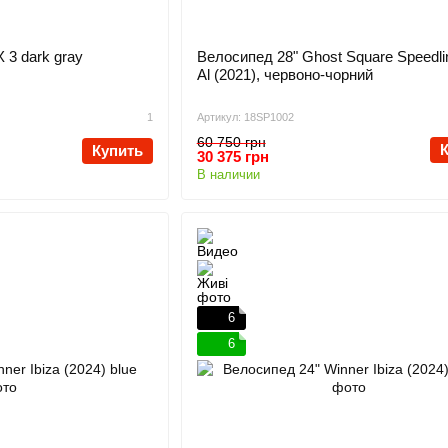
 3 dark gray
Велосипед 28" Ghost Square Speedli
Al (2021), червоно-чорний
1
Артикул: 18SP1002
60 750 грн
Купить
30 375 грн
В наличии
6
6