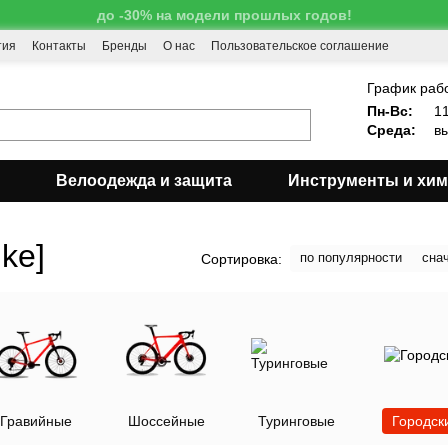
до -30% на модели прошлых годов!
тия
Контакты
Бренды
О нас
Пользовательское соглашение
!
График раб
Пн-Вс:
11
Среда:
вы
Велоодежда и защита
Инструменты и хи
ike]
по популярности
сна
Сортировка:
Гравийные
Шоссейные
Туринговые
Городск