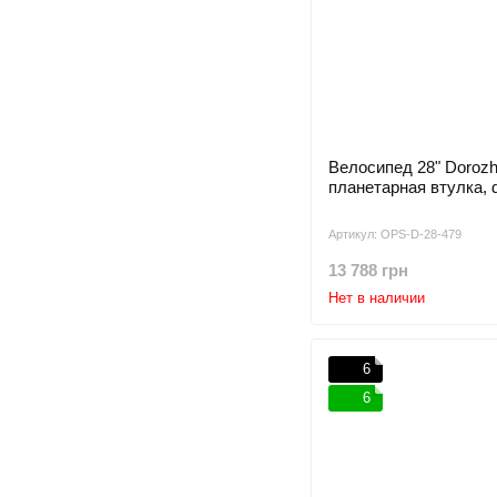
Велосипед 28" Doroz
планетарная втулка, d
Артикул: OPS-D-28-479
13 788 грн
Нет в наличии
6
6