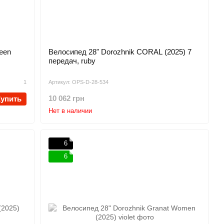
reen
Велосипед 28" Dorozhnik CORAL (2025) 7
передач, ruby
1
Артикул: OPS-D-28-534
10 062 грн
Купить
Нет в наличии
6
6