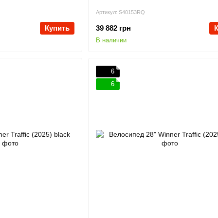
Артикул: S40153RQ
Купить
39 882 грн
В наличии
6
6