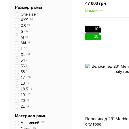
47 000 грн
Размер рамы
В наличии
One size
4
XXS
16
XS
21
10
S
36
10
M
46
M\L
6
L
50
XL
33
54
3
56
3
58
3
17"
26
18"
1
18.5"
1
19"
12
20"
3
21"
4
Материал рамы
Велосипед 28″ Merida
Алюминий
104
city rose
Сталь
15