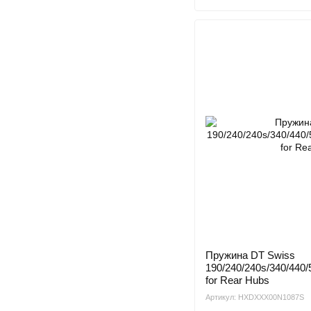
Пружина DT Swiss
190/240/240s/340/440/5
for Rear Hubs
Артикул: HXDXXX00N1087S