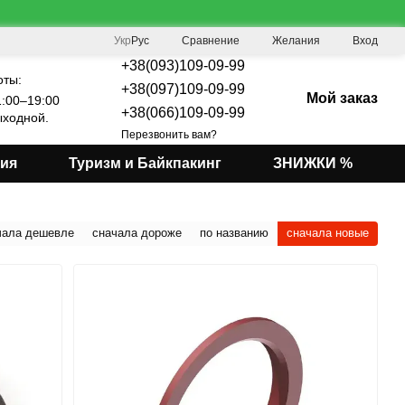
Сравнение
Укр
Рус
Желания
Вход
+38(093)109-09-99
оты:
+38(097)109-09-99
Мой заказ
:00–19:00
+38(066)109-09-99
ходной.
Перезвонить вам?
мия
Туризм и Байкпакинг
ЗНИЖКИ %
чала дешевле
сначала дороже
по названию
сначала новые