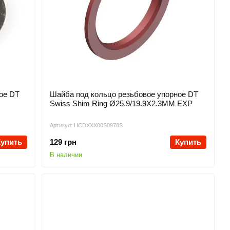
ое DT
Шайба под кольцо резьбовое упорное DT
Swiss Shim Ring Ø25.9/19.9X2.3MM EXP
Артикул: HCDXXX00S0978S
Купить
129 грн
Купить
В наличии