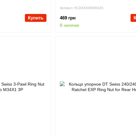
Артикул: HCDXXX00N9542S
Купить
469 грн
В наличии