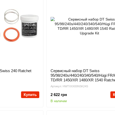
Swiss 240 Ratchet
Сервисный набор DT Swiss
95/98/240s/440/240/340/540/Hügi FR/
TD/RR 1450/XR 1480/XR 1540 Ratch
Upgrade Kit
Артикул: HWTXXX00NSK24S
Купить
2 622 грн
В наличии