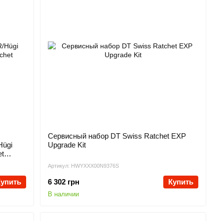
Сервисный набор DT Swiss Ratchet EXP
Hügi
Upgrade Kit
et
Артикул: HWYXXX00N9376S
Купить
6 302 грн
Купить
В наличии