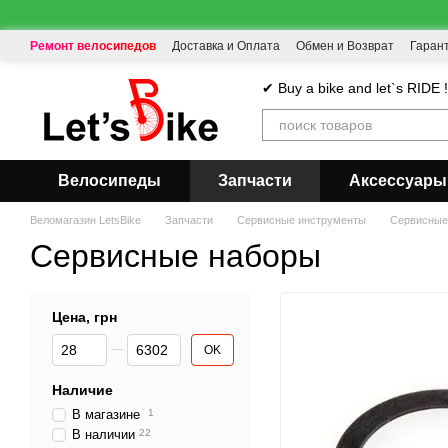
Перейти к основному контенту
Ремонт велосипедов
Доставка и Оплата
Обмен и Возврат
Гаран
✔ Buy a bike and let`s RIDE 
Велосипеды
Запчасти
Аксессуары
Веломагазин LetsBike
Запчасти
Сервисные инструменты
Сервисные
Сервисные наборы
Цена, грн
От Цена, грн
До Цена, грн
OK
Наличие
В магазине
1
В наличии
22