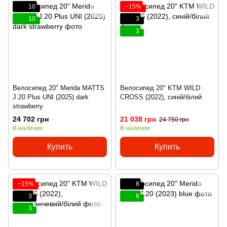
10
−15%
10
3
3
Велосипед 20" Merida MATTS
Велосипед 20" KTM WILD
J.20 Plus UNI (2025) dark
CROSS (2022), синій/білий
strawberry
24 702 грн
21 038 грн
24 750 грн
В наличии
В наличии
Купить
Купить
−15%
8
3
8
3